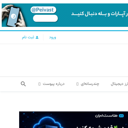
ورود
ثبت نام
رز دیجیتال
چندرسانه‌ای
درباره پیوست