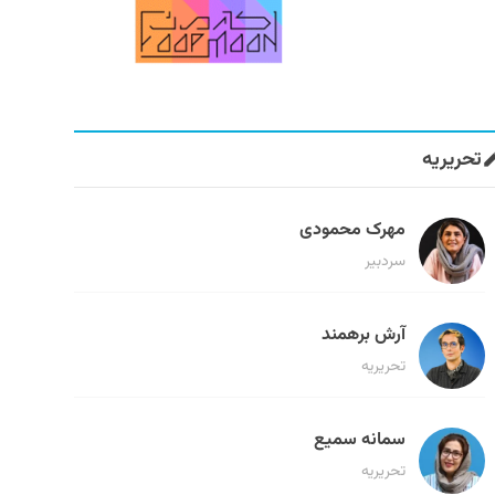
تحریریه
مهرک محمودی
سردبیر
آرش برهمند
تحریریه
سمانه سمیع
تحریریه