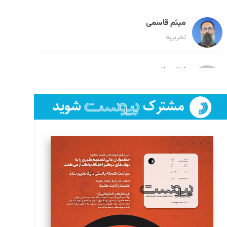
میثم قاسمی
تحریریه
لیلا حنارود
تحریریه
فائزه فتحی رستمی
تحریریه
سروش کرمیان
تحریریه
مینا پاکدل