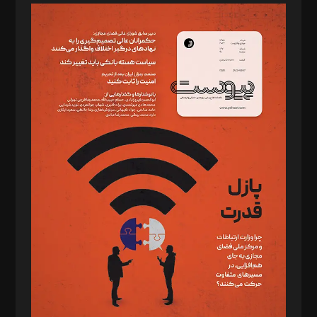
مدیر مسئول: محمدباقر اثنی‌عشری
سردبیر: مهرک محمودی
دبیر تحریریه: میثم قاسمی
د‌بیر ناداستان: سمانه سمیع
د‌بیر خدمت و تجارت: ابوالفضل رجبی
د‌بیر حقوق فناوری: حسام‌الدین ایپکچی
د‌بیر پیوست جهان: مینا پاکدل
د‌بیر تحریریه آنلاین: بابک نقاش
تحریریه‌: مجتبی محمود‌ی، آرش برهمند، یسنا امان‌پور، سروش کرمیان،
مصطفی مسجدی آرانی، ابوالفضل رجبی، زهرا فکرانه، فائزه فتحی
رستمی،مصطفی باستان
ویرایش: نگار استاد‌‌آقا
طراح یونیفرم: مجید توکلی
فیلمبرداری و عکاسی: امیر شفیعی، مانی لطفی زاده
گرافیک و صفحه‌آرایی: سید‌سبحان‌علی ثابت
مد‌یر توسعه تجاری: کامبیز برید‌