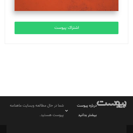
مصطفی مسجدی آرانی
تحریریه
اشتراک پیوست
بابک نقاش
تحریریه
درباره پیوست
شما در حال مطالعه وبسایت ماهنامه
بیشتر بدانید
پیوست هستید.
صاحب امتیاز: موسسه پرسش (پویندگان راز ستاره شمال)