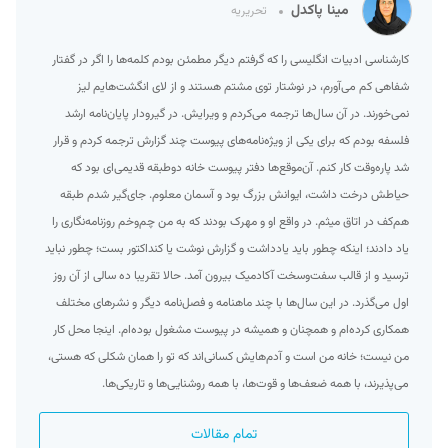
مینا پاکدل
تحریریه
کارشناسی ادبیات انگلیسی را که گرفتم دیگر مطمئن بودم کلمه‌ها را اگر در گفتار
شفاهی کم می‌آورم، در نوشتار توی مشتم هستند و از لای انگشت‌هایم لیز
نمی‌خورند. در آن سال‌ها ترجمه می‌کردم و ویرایش. در گیرودار پایان‌نامه ارشد
فلسفه بودم که برای یکی از ویژه‌نامه‌های پیوست چند گزارش ترجمه کردم و قرار
شد پاره‌وقت کار کنم. آن‌موقع‌ها دفتر پیوست خانه دوطبقه قدیمی‌ای بود که
حیاطش درخت داشت، ایوانش بزرگ بود و آسمان معلوم. جای‌گیر شدم طبقه
هم‌کف در اتاق میثم. در واقع او و مهرک بودند که به من چم‌وخم روزنامه‌نگاری را
یاد دادند؛ اینکه چطور باید یادداشت و گزارش نوشت یا کنداکتور بست؛ چطور نباید
ترسید و از قالب سفت‌وسخت آکادمیک بیرون آمد. حالا تقریبا ده سالی از آن روز
اول می‌گذرد. در این سال‌ها با چند ماهنامه و فصل‌نامه دیگر و نشرهای مختلف
همکاری کرده‌ام و همچنان و همیشه در پیوست مشغول بوده‌ام. اینجا محل کار
من نیست؛ خانه من است و آدم‌هایش کسانی‌اند که تو را همان شکلی که هستی،
می‌پذیرند، با همه ضعف‌ها و قوت‌ها، با همه روشنایی‌ها و تاریکی‌ها.
تمام مقالات