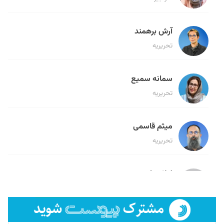
آرش برهمند
تحریریه
سمانه سمیع
تحریریه
میثم قاسمی
تحریریه
لیلا حنارود
تحریریه
فائزه فتحی رستمی