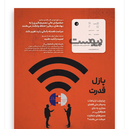
تحریریه
سروش کرمیان
تحریریه
مینا پاکدل
تحریریه
یسنا امان‌پور
تحریریه
ملینا جعفری
تحریریه