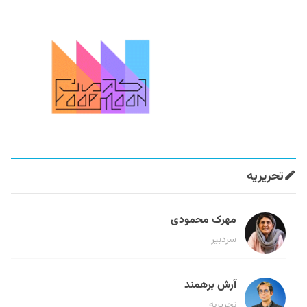
تحریریه
مهرک محمودی
سردبیر
آرش برهمند
تحریریه