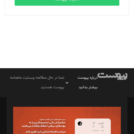
بابک نقاش
تحریریه
درباره پیوست
شما در حال مطالعه وبسایت ماهنامه
بیشتر بدانید
پیوست هستید.
صاحب امتیاز: موسسه پرسش (پویندگان راز ستاره شمال)
مدیر مسئول: محمدباقر اثنی‌عشری
سردبیر: مهرک محمودی
دبیر تحریریه: میثم قاسمی