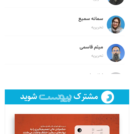
سمانه سمیع
تحریریه
میثم قاسمی
تحریریه
لیلا حنارود
تحریریه
فائزه فتحی رستمی
تحریریه
سروش کرمیان