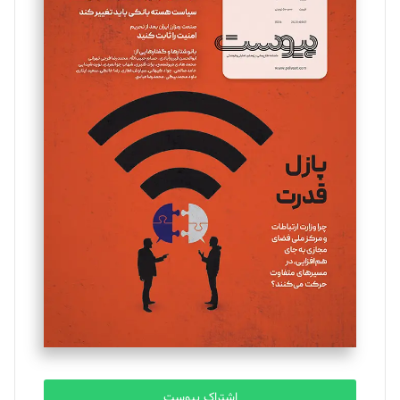
تحریریه
مینا پاکدل
تحریریه
یسنا امان‌پور
تحریریه
ملینا جعفری
تحریریه
مصطفی مسجدی آرانی
تحریریه
اشتراک پیوست