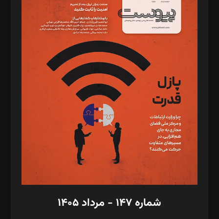
د‌بیر ناداستان: سمانه سمیع
د‌بیر خدمت و تجارت: ابوالفضل رجبی
د‌بیر حقوق فناوری: حسام‌الدین ایپکچی
د‌بیر پیوست جهان: مینا پاکدل
د‌بیر تحریریه آنلاین: بابک نقاش
تحریریه‌: مجتبی محمود‌ی، آرش برهمند، یسنا امان‌پور، سروش کرمیان،
مصطفی مسجدی آرانی، ابوالفضل رجبی، زهرا فکرانه، فائزه فتحی
رستمی،مصطفی باستان
ویرایش: نگار استاد‌‌آقا
طراح یونیفرم: مجید توکلی
فیلمبرداری و عکاسی: امیر شفیعی، مانی لطفی زاده
گرافیک و صفحه‌آرایی: سید‌سبحان‌علی ثابت
مد‌یر توسعه تجاری: کامبیز برید‌
امور مالی: شاپور رهبری، محمد‌ کاظمی‌نیا
امور اد‌اری: راضیه محمود‌ی
شماره ۱۴۷ - مرداد ۱۴۰۵
مرکز تماس: ۰۲۱۴۲۸۲۴۰۰۰