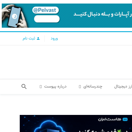
ورود
ثبت نام
رز دیجیتال
چندرسانه‌ای
درباره پیوست