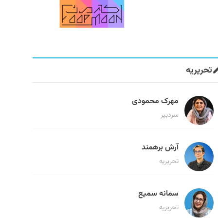
تحریریه
مهرک محمودی
سردبیر
آرش برهمند
تحریریه
سمانه سمیع
تحریریه