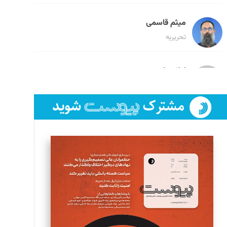
میثم قاسمی
تحریریه
لیلا حنارود
تحریریه
فائزه فتحی رستمی
تحریریه
سروش کرمیان
تحریریه
مینا پاکدل