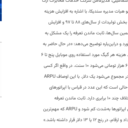
اسماعیلی، مدیرعامل شرکت خدمات مخابرات ارگ
هیات مدیره سندیکا، با اشاره به افزایش هزینه
مخابرات در بخش تولیدات از سال‌های ۸۸ تا ۹۷ و افزایش
همین سال‌ها، ثابت ماندن تعرفه را یک مشکل به
د و دراین‌باره توضیح می‌دهد: «در حال حاضر به‌
طور متوسط هزینه هر گیگ مورد استفاده روی موبایل پنج تا ۶
هزار تومان است. این عدد با احتساب دلار ۶۰ هزار تومانی می‌شود ۱۰ سنت. در واقع اگر کسی
در ماه ۱۰ گیگ اینترنت موبایل استفاده کند در مجموع می‌شود یک دلار. با این اوصاف ARPU
 حالی است که این عدد در قیاس با اپراتورهای
بین‌المللی، اروپایی، آمریکایی و خاورمیانه اختلاف چند ۱۰ برابری دارد. ثابت ماندن تعرفه
اینترنت باعث می‌شود درآمد سرانه کاربر برای اپراتورها به‌شدت کم شود و ARPU که مهم‌ترین
نکته برای هر اپراتوری است سالانه با این اعداد و ارقام،‌ در رنج ۱۲ یا ۱۳ دلار قرار داشته باشد.»