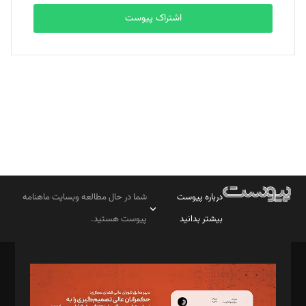
اشتراک پیوست
بابک نقاش
تحریریه
درباره پیوست
شما در حال مطالعه وبسایت ماهنامه
بیشتر بدانید
پیوست هستید.
صاحب امتیاز: موسسه پرسش (پویندگان راز ستاره شمال)
مدیر مسئول: محمدباقر اثنی‌عشری
سردبیر: مهرک محمودی