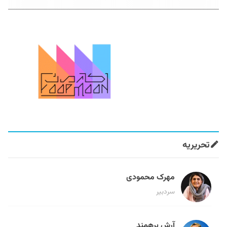
تحریریه
مهرک محمودی
سردبیر
آرش برهمند