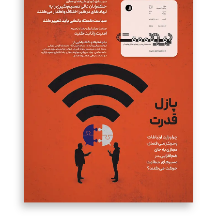
سروش کرمیان
تحریریه
مینا پاکدل
تحریریه
یسنا امان‌پور
تحریریه
ملینا جعفری
تحریریه
مصطفی مسجدی آرانی
تحریریه