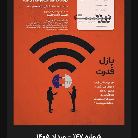
دبیر تحریریه: میثم قاسمی
د‌بیر ناداستان: سمانه سمیع
د‌بیر خدمت و تجارت: ابوالفضل رجبی
د‌بیر حقوق فناوری: حسام‌الدین ایپکچی
د‌بیر پیوست جهان: مینا پاکدل
د‌بیر تحریریه آنلاین: بابک نقاش
تحریریه‌: مجتبی محمود‌ی، آرش برهمند، یسنا امان‌پور، سروش کرمیان،
مصطفی مسجدی آرانی، ابوالفضل رجبی، زهرا فکرانه، فائزه فتحی
رستمی،مصطفی باستان
ویرایش: نگار استاد‌‌آقا
طراح یونیفرم: مجید توکلی
فیلمبرداری و عکاسی: امیر شفیعی، مانی لطفی زاده
گرافیک و صفحه‌آرایی: سید‌سبحان‌علی ثابت
مد‌یر توسعه تجاری: کامبیز برید‌
امور مالی: شاپور رهبری، محمد‌ کاظمی‌نیا
امور اد‌اری: راضیه محمود‌ی
شماره ۱۴۷ - مرداد ۱۴۰۵