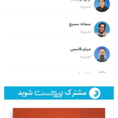
تحریریه
سمانه سمیع
تحریریه
میثم قاسمی
تحریریه
لیلا حنارود
تحریریه
فائزه فتحی رستمی
تحریریه