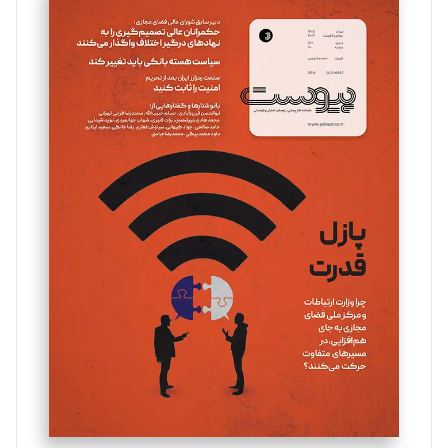
سروش کرمیان
تحریریه
مینا پاکدل
تحریریه
یسنا امان‌پور
تحریریه
ملینا جعفری
تحریریه
مصطفی مسجدی آرانی