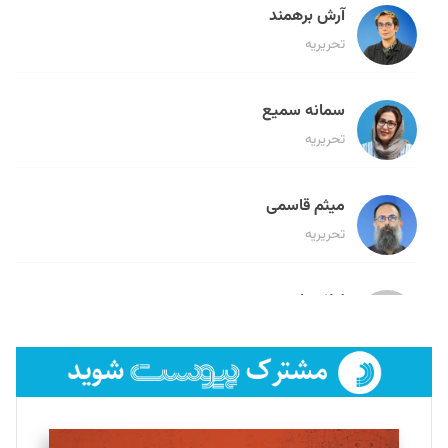
آرش برهمند
تحریریه
سمانه سمیع
تحریریه
میثم قاسمی
تحریریه
لیلا حنارود
تحریریه
فائزه فتحی رستمی
تحریریه