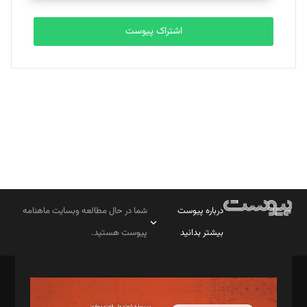
تحریریه
اشتراک پیوست
بابک نقاش
تحریریه
درباره پیوست
شما در حال مطالعه وبسایت ماهنامه
بیشتر بدانید
پیوست هستید.
صاحب امتیاز: موسسه پرسش (پویندگان راز ستاره شمال)
مدیر مسئول: محمدباقر اثنی‌عشری
سردبیر: مهرک محمودی