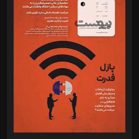
دبیر تحریریه: میثم قاسمی
د‌بیر ناداستان: سمانه سمیع
د‌بیر خدمت و تجارت: ابوالفضل رجبی
د‌بیر حقوق فناوری: حسام‌الدین ایپکچی
د‌بیر پیوست جهان: مینا پاکدل
د‌بیر تحریریه آنلاین: بابک نقاش
تحریریه‌: مجتبی محمود‌ی، آرش برهمند، یسنا امان‌پور، سروش کرمیان،
مصطفی مسجدی آرانی، ابوالفضل رجبی، زهرا فکرانه، فائزه فتحی
رستمی،مصطفی باستان
ویرایش: نگار استاد‌‌آقا
طراح یونیفرم: مجید توکلی
فیلمبرداری و عکاسی: امیر شفیعی، مانی لطفی زاده
گرافیک و صفحه‌آرایی: سید‌سبحان‌علی ثابت
مد‌یر توسعه تجاری: کامبیز برید‌
امور مالی: شاپور رهبری، محمد‌ کاظمی‌نیا
امور اد‌اری: راضیه محمود‌ی