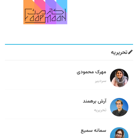
تحریریه
مهرک محمودی
سردبیر
آرش برهمند
تحریریه
سمانه سمیع