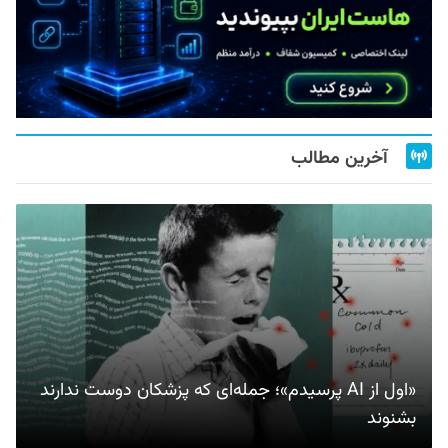
آخرین مطالب
«اول از AI پرسیدم»؛ جمله‌ای که پزشکان دوست ندارند
بشنوند