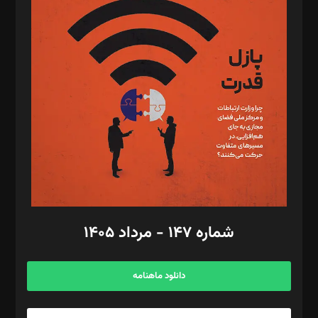
د‌بیر تحریریه آنلاین: بابک نقاش
تحریریه‌: مجتبی محمود‌ی، آرش برهمند، یسنا امان‌پور، سروش کرمیان،
مصطفی مسجدی آرانی، ابوالفضل رجبی، زهرا فکرانه، فائزه فتحی
رستمی،مصطفی باستان
ویرایش: نگار استاد‌‌آقا
طراح یونیفرم: مجید توکلی
فیلمبرداری و عکاسی: امیر شفیعی، مانی لطفی زاده
گرافیک و صفحه‌آرایی: سید‌سبحان‌علی ثابت
مد‌یر توسعه تجاری: کامبیز برید‌
امور مالی: شاپور رهبری، محمد‌ کاظمی‌نیا
امور اد‌اری: راضیه محمود‌ی
شماره ۱۴۷ - مرداد ۱۴۰۵
مرکز تماس: ۰۲۱۴۲۸۲۴۰۰۰
آگهی و مشترکین: ۰۹۱۹۹۹۹۰۴۵۴
دانلود ماهنامه