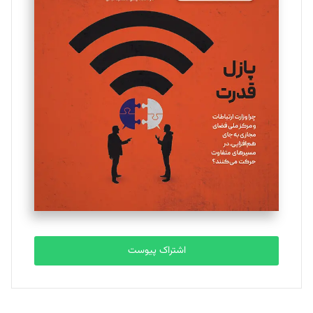
مینا پاکدل
تحریریه
یسنا امان‌پور
تحریریه
ملینا جعفری
تحریریه
مصطفی مسجدی آرانی
تحریریه
اشتراک پیوست
بابک نقاش
تحریریه