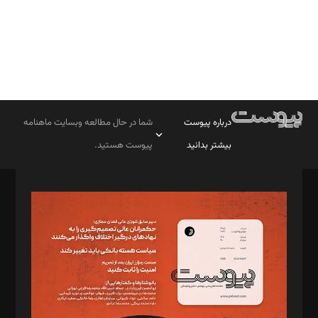
درباره پیوست
شما در حال مطالعه وبسایت ماهنامه
بیشتر بدانید
پیوست هستید.
صاحب امتیاز: موسسه پرسش (پویندگان راز ستاره شمال)
مدیر مسئول: محمدباقر اثنی‌عشری
سردبیر: مهرک محمودی
دبیر تحریریه: میثم قاسمی
د‌بیر ناداستان: سمانه سمیع
د‌بیر خدمت و تجارت: ابوالفضل رجبی
د‌بیر حقوق فناوری: حسام‌الدین ایپکچی
د‌بیر پیوست جهان: مینا پاکدل