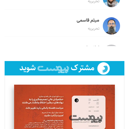
تحریریه
میثم قاسمی
تحریریه
لیلا حنارود
تحریریه
فائزه فتحی رستمی
تحریریه
سروش کرمیان
تحریریه