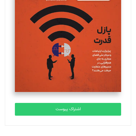
مینا پاکدل
تحریریه
یسنا امان‌پور
تحریریه
ملینا جعفری
تحریریه
مصطفی مسجدی آرانی
تحریریه
اشتراک پیوست
بابک نقاش
تحریریه