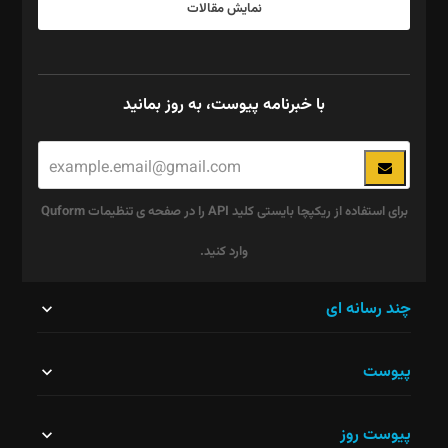
نمایش مقالات
با خبرنامه پیوست، به روز بمانید
برای استفاده از ریکپچا بایستی کلید API را در صفحه ی تنظیمات Quform
وارد کنید.
این
چند رسانه ای
قسمت
پیوست
نباید
خالی
پیوست روز