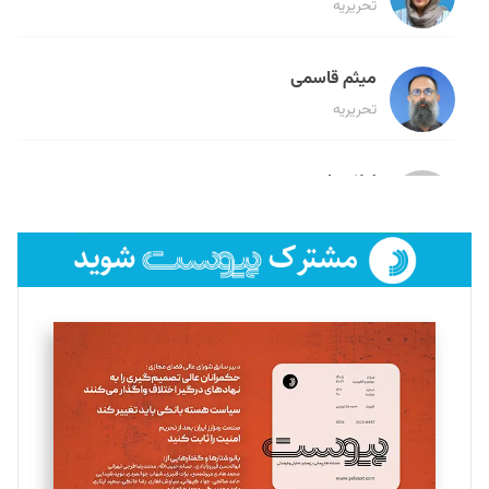
تحریریه
میثم قاسمی
تحریریه
لیلا حنارود
تحریریه
فائزه فتحی رستمی
تحریریه
سروش کرمیان
تحریریه