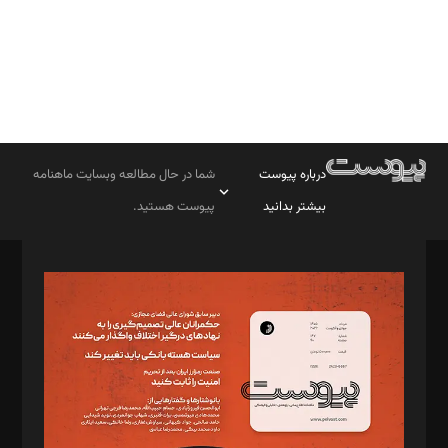
درباره پیوست
شما در حال مطالعه وبسایت ماهنامه
بیشتر بدانید
پیوست هستید.
صاحب امتیاز: موسسه پرسش (پویندگان راز ستاره شمال)
مدیر مسئول: محمدباقر اثنی‌عشری
سردبیر: مهرک محمودی
دبیر تحریریه: میثم قاسمی
د‌بیر ناداستان: سمانه سمیع
د‌بیر خدمت و تجارت: ابوالفضل رجبی
د‌بیر حقوق فناوری: حسام‌الدین ایپکچی