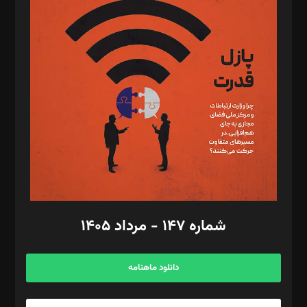
د‌بیر پیوست جهان: مینا پاکدل
د‌بیر تحریریه آنلاین: بابک نقاش
تحریریه‌: مجتبی محمود‌ی، آرش برهمند، یسنا امان‌پور، سروش کرمیان،
مصطفی مسجدی آرانی، ابوالفضل رجبی، زهرا فکرانه، فائزه فتحی
رستمی،مصطفی باستان
ویرایش: نگار استاد‌‌آقا
طراح یونیفرم: مجید توکلی
فیلمبرداری و عکاسی: امیر شفیعی، مانی لطفی زاده
گرافیک و صفحه‌آرایی: سید‌سبحان‌علی ثابت
مد‌یر توسعه تجاری: کامبیز برید‌
امور مالی: شاپور رهبری، محمد‌ کاظمی‌نیا
امور اد‌اری: راضیه محمود‌ی
شماره ۱۴۷ - مرداد ۱۴۰۵
مرکز تماس: ۰۲۱۴۲۸۲۴۰۰۰
آگهی و مشترکین: ۰۹۱۹۹۹۹۰۴۵۴
دانلود ماهنامه