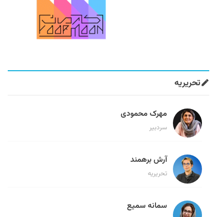
تحریریه
مهرک محمودی
سردبیر
آرش برهمند
تحریریه
سمانه سمیع