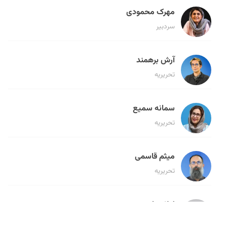
مهرک محمودی
سردبیر
آرش برهمند
تحریریه
سمانه سمیع
تحریریه
میثم قاسمی
تحریریه
لیلا حنارود
تحریریه