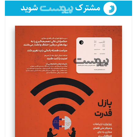
فائزه فتحی رستمی
تحریریه
سروش کرمیان
تحریریه
مینا پاکدل
تحریریه
یسنا امان‌پور
تحریریه
ملینا جعفری