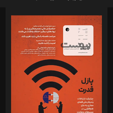
صاحب امتیاز: موسسه پرسش (پویندگان راز ستاره شمال)
مدیر مسئول: محمدباقر اثنی‌عشری
سردبیر: مهرک محمودی
دبیر تحریریه: میثم قاسمی
د‌بیر ناداستان: سمانه سمیع
د‌بیر خدمت و تجارت: ابوالفضل رجبی
د‌بیر حقوق فناوری: حسام‌الدین ایپکچی
د‌بیر پیوست جهان: مینا پاکدل
د‌بیر تحریریه آنلاین: بابک نقاش
تحریریه‌: مجتبی محمود‌ی، آرش برهمند، یسنا امان‌پور، سروش کرمیان،
مصطفی مسجدی آرانی، ابوالفضل رجبی، زهرا فکرانه، فائزه فتحی
رستمی،مصطفی باستان
ویرایش: نگار استاد‌‌آقا
طراح یونیفرم: مجید توکلی
فیلمبرداری و عکاسی: امیر شفیعی، مانی لطفی زاده