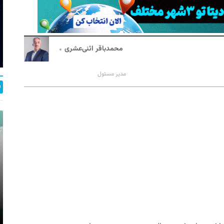
محمدباقر اثنی‌عشری
مدیر مسئول