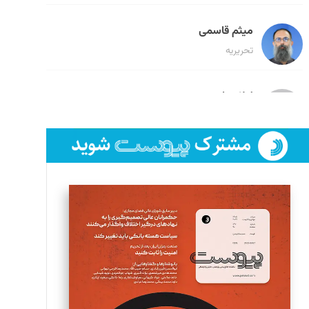
میثم قاسمی
تحریریه
لیلا حنارود
تحریریه
فائزه فتحی رستمی
تحریریه
سروش کرمیان
تحریریه
مینا پاکدل