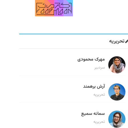
تحریریه
مهرک محمودی
سردبیر
آرش برهمند
تحریریه
سمانه سمیع
تحریریه