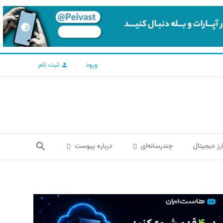
ورود
ثبت نام
رز دیجیتال
چندرسانه‌ای
درباره پیوست