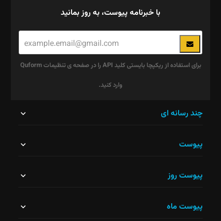
با خبرنامه پیوست، به روز بمانید
برای استفاده از ریکپچا بایستی کلید API را در صفحه ی تنظیمات Quform
وارد کنید.
این
چند رسانه ای
قسمت
پیوست
نباید
خالی
پیوست روز
رها
شود.
پیوست ماه