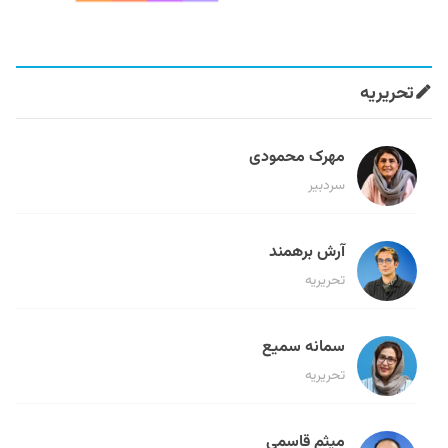
تحریریه
مهرک محمودی
سردبیر
آرش برهمند
تحریریه
سمانه سمیع
تحریریه
میثم قاسمی