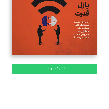
یسنا امان‌پور
تحریریه
ملینا جعفری
تحریریه
مصطفی مسجدی آرانی
تحریریه
اشتراک پیوست
بابک نقاش
تحریریه