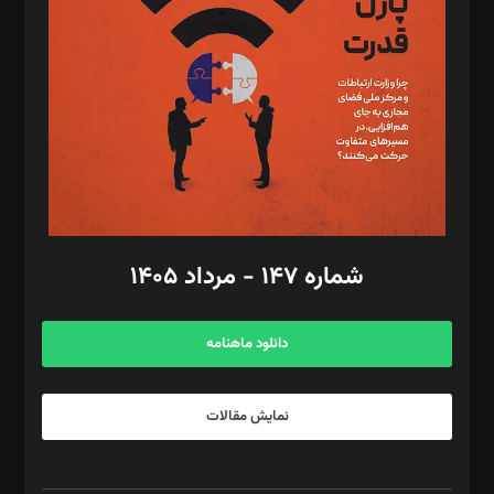
مصطفی مسجدی آرانی، ابوالفضل رجبی، زهرا فکرانه، فائزه فتحی
رستمی،مصطفی باستان
ویرایش: نگار استاد‌‌آقا
طراح یونیفرم: مجید توکلی
فیلمبرداری و عکاسی: امیر شفیعی، مانی لطفی زاده
گرافیک و صفحه‌آرایی: سید‌سبحان‌علی ثابت
مد‌یر توسعه تجاری: کامبیز برید‌
امور مالی: شاپور رهبری، محمد‌ کاظمی‌نیا
امور اد‌اری: راضیه محمود‌ی
شماره ۱۴۷ - مرداد ۱۴۰۵
مرکز تماس: ۰۲۱۴۲۸۲۴۰۰۰
آگهی و مشترکین: ۰۹۱۹۹۹۹۰۴۵۴
دانلود ماهنامه
نمایش مقالات