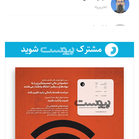
تحریریه
لیلا حنارود
تحریریه
فائزه فتحی رستمی
تحریریه
سروش کرمیان
تحریریه
مینا پاکدل
تحریریه