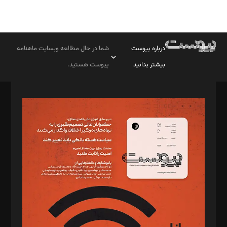
درباره پیوست
شما در حال مطالعه وبسایت ماهنامه
بیشتر بدانید
پیوست هستید.
صاحب امتیاز: موسسه پرسش (پویندگان راز ستاره شمال)
مدیر مسئول: محمدباقر اثنی‌عشری
سردبیر: مهرک محمودی
دبیر تحریریه: میثم قاسمی
د‌بیر ناداستان: سمانه سمیع
د‌بیر خدمت و تجارت: ابوالفضل رجبی
د‌بیر حقوق فناوری: حسام‌الدین ایپکچی
د‌بیر پیوست جهان: مینا پاکدل
د‌بیر تحریریه آنلاین: بابک نقاش
تحریریه‌: مجتبی محمود‌ی، آرش برهمند، یسنا امان‌پور، سروش کرمیان،