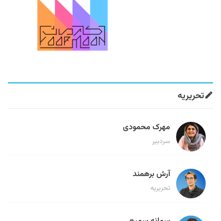
تحریریه
مهرک محمودی
سردبیر
آرش برهمند
تحریریه