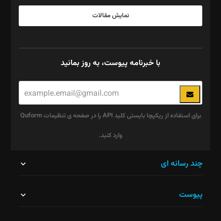
نمایش مقالات
با خبرنامه پیوست، به روز بمانید
برای استفاده از ریکپچا بایستی کلید API را در صفحه ی تنظیمات Quform
وارد کنید.
این
چند رسانه ای
قسمت
پیوست
نباید
خالی