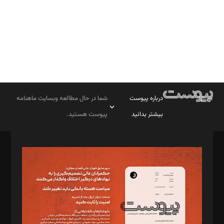
درباره پیوست
شما در حال مطالعه وبسایت ماهنامه
بیشتر بدانید
پیوست هستید.
صاحب امتیاز: موسسه پرسش (پویندگان راز ستاره شمال)
مدیر مسئول: محمدباقر اثنی‌عشری
سردبیر: مهرک محمودی
دبیر تحریریه: میثم قاسمی
د‌بیر ناداستان: سمانه سمیع
د‌بیر خدمت و تجارت: ابوالفضل رجبی
د‌بیر حقوق فناوری: حسام‌الدین ایپکچی