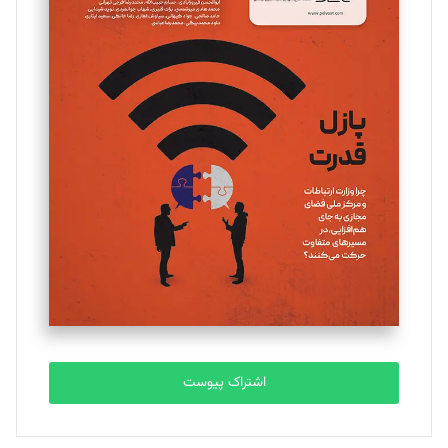
مینا پاکدل
تحریریه
یسنا امان‌پور
تحریریه
ملینا جعفری
تحریریه
مصطفی مسجدی آرانی
تحریریه
اشتراک پیوست
بابک نقاش
تحریریه