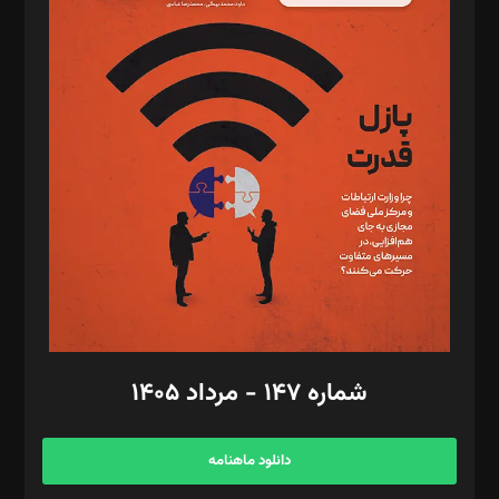
د‌بیر پیوست جهان: مینا پاکدل
د‌بیر تحریریه آنلاین: بابک نقاش
تحریریه‌: مجتبی محمود‌ی، آرش برهمند، یسنا امان‌پور، سروش کرمیان،
مصطفی مسجدی آرانی، ابوالفضل رجبی، زهرا فکرانه، فائزه فتحی
رستمی،مصطفی باستان
ویرایش: نگار استاد‌‌آقا
طراح یونیفرم: مجید توکلی
فیلمبرداری و عکاسی: امیر شفیعی، مانی لطفی زاده
گرافیک و صفحه‌آرایی: سید‌سبحان‌علی ثابت
مد‌یر توسعه تجاری: کامبیز برید‌
امور مالی: شاپور رهبری، محمد‌ کاظمی‌نیا
امور اد‌اری: راضیه محمود‌ی
شماره ۱۴۷ - مرداد ۱۴۰۵
مرکز تماس: ۰۲۱۴۲۸۲۴۰۰۰
آگهی و مشترکین: ۰۹۱۹۹۹۹۰۴۵۴
دانلود ماهنامه