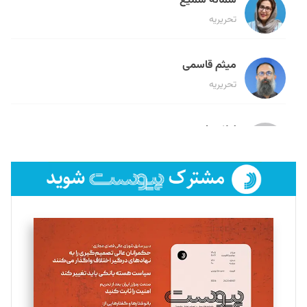
سمانه سمیع
تحریریه
میثم قاسمی
تحریریه
لیلا حنارود
تحریریه
فائزه فتحی رستمی
تحریریه
سروش کرمیان
تحریریه