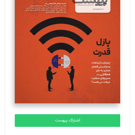
مینا پاکدل
تحریریه
یسنا امان‌پور
تحریریه
ملینا جعفری
تحریریه
مصطفی مسجدی آرانی
تحریریه
اشتراک پیوست
بابک نقاش