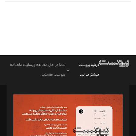
تحریریه
درباره پیوست
شما در حال مطالعه وبسایت ماهنامه
بیشتر بدانید
پیوست هستید.
صاحب امتیاز: موسسه پرسش (پویندگان راز ستاره شمال)
مدیر مسئول: محمدباقر اثنی‌عشری
سردبیر: مهرک محمودی
دبیر تحریریه: میثم قاسمی
د‌بیر ناداستان: سمانه سمیع
د‌بیر خدمت و تجارت: ابوالفضل رجبی