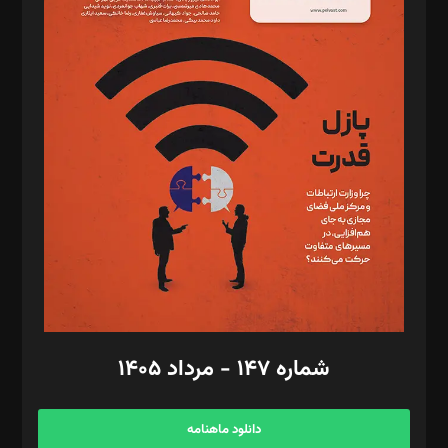
د‌بیر حقوق فناوری: حسام‌الدین ایپکچی
د‌بیر پیوست جهان: مینا پاکدل
د‌بیر تحریریه آنلاین: بابک نقاش
تحریریه‌: مجتبی محمود‌ی، آرش برهمند، یسنا امان‌پور، سروش کرمیان،
مصطفی مسجدی آرانی، ابوالفضل رجبی، زهرا فکرانه، فائزه فتحی
رستمی،مصطفی باستان
ویرایش: نگار استاد‌‌آقا
طراح یونیفرم: مجید توکلی
فیلمبرداری و عکاسی: امیر شفیعی، مانی لطفی زاده
گرافیک و صفحه‌آرایی: سید‌سبحان‌علی ثابت
مد‌یر توسعه تجاری: کامبیز برید‌
امور مالی: شاپور رهبری، محمد‌ کاظمی‌نیا
امور اد‌اری: راضیه محمود‌ی
شماره ۱۴۷ - مرداد ۱۴۰۵
مرکز تماس: ۰۲۱۴۲۸۲۴۰۰۰
آگهی و مشترکین: ۰۹۱۹۹۹۹۰۴۵۴
دانلود ماهنامه