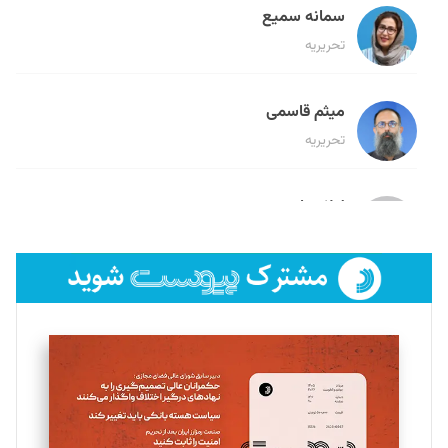
سمانه سمیع
تحریریه
میثم قاسمی
تحریریه
لیلا حنارود
تحریریه
فائزه فتحی رستمی
تحریریه
سروش کرمیان
تحریریه