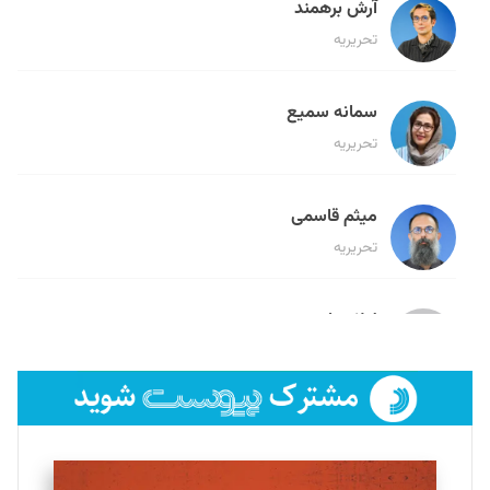
آرش برهمند
تحریریه
سمانه سمیع
تحریریه
میثم قاسمی
تحریریه
لیلا حنارود
تحریریه
فائزه فتحی رستمی
تحریریه