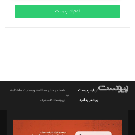
اشتراک پیوست
بابک نقاش
تحریریه
درباره پیوست
شما در حال مطالعه وبسایت ماهنامه
بیشتر بدانید
پیوست هستید.
صاحب امتیاز: موسسه پرسش (پویندگان راز ستاره شمال)
مدیر مسئول: محمدباقر اثنی‌عشری
سردبیر: مهرک محمودی