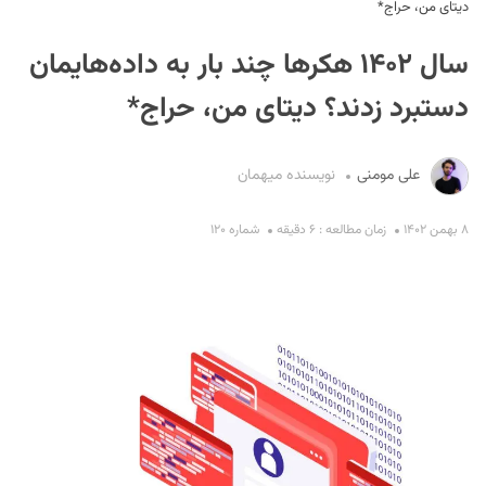
دیتای من، حراج*
سال ۱۴۰۲ هکرها چند بار به داده‌هایمان
دستبرد زدند؟ دیتای من، حراج*
علی مومنی
نویسنده میهمان
S
۸ بهمن ۱۴۰۲
زمان مطالعه : ۶ دقیقه
شماره ۱۲۰