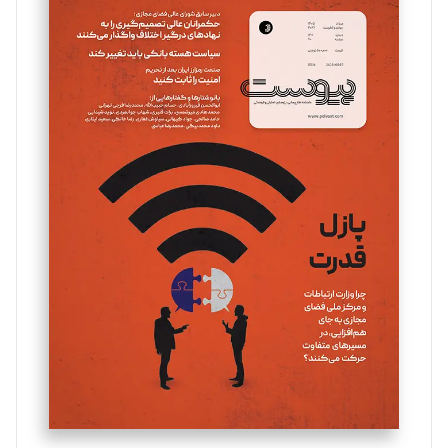
سروش کرمیان
تحریریه
مینا پاکدل
تحریریه
یسنا امان‌پور
تحریریه
ملینا جعفری
تحریریه
مصطفی مسجدی آرانی
تحریریه