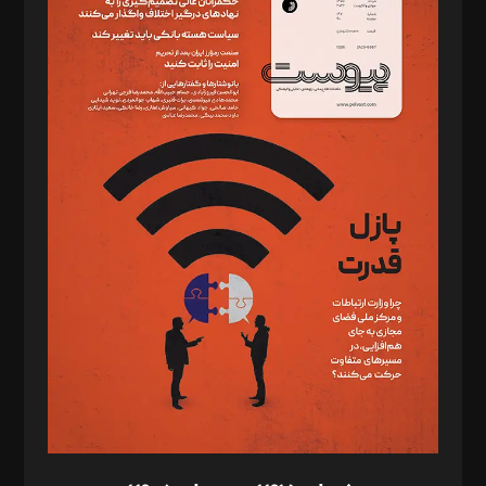
دبیر تحریریه: میثم قاسمی
د‌بیر ناداستان: سمانه سمیع
د‌بیر خدمت و تجارت: ابوالفضل رجبی
د‌بیر حقوق فناوری: حسام‌الدین ایپکچی
د‌بیر پیوست جهان: مینا پاکدل
د‌بیر تحریریه آنلاین: بابک نقاش
تحریریه‌: مجتبی محمود‌ی، آرش برهمند، یسنا امان‌پور، سروش کرمیان،
مصطفی مسجدی آرانی، ابوالفضل رجبی، زهرا فکرانه، فائزه فتحی
رستمی،مصطفی باستان
ویرایش: نگار استاد‌‌آقا
طراح یونیفرم: مجید توکلی
فیلمبرداری و عکاسی: امیر شفیعی، مانی لطفی زاده
گرافیک و صفحه‌آرایی: سید‌سبحان‌علی ثابت
مد‌یر توسعه تجاری: کامبیز برید‌
امور مالی: شاپور رهبری، محمد‌ کاظمی‌نیا
امور اد‌اری: راضیه محمود‌ی