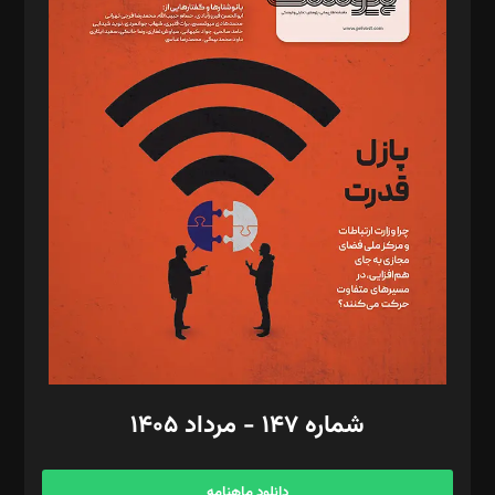
د‌بیر خدمت و تجارت: ابوالفضل رجبی
د‌بیر حقوق فناوری: حسام‌الدین ایپکچی
د‌بیر پیوست جهان: مینا پاکدل
د‌بیر تحریریه آنلاین: بابک نقاش
تحریریه‌: مجتبی محمود‌ی، آرش برهمند، یسنا امان‌پور، سروش کرمیان،
مصطفی مسجدی آرانی، ابوالفضل رجبی، زهرا فکرانه، فائزه فتحی
رستمی،مصطفی باستان
ویرایش: نگار استاد‌‌آقا
طراح یونیفرم: مجید توکلی
فیلمبرداری و عکاسی: امیر شفیعی، مانی لطفی زاده
گرافیک و صفحه‌آرایی: سید‌سبحان‌علی ثابت
مد‌یر توسعه تجاری: کامبیز برید‌
امور مالی: شاپور رهبری، محمد‌ کاظمی‌نیا
امور اد‌اری: راضیه محمود‌ی
شماره ۱۴۷ - مرداد ۱۴۰۵
مرکز تماس: ۰۲۱۴۲۸۲۴۰۰۰
آگهی و مشترکین: ۰۹۱۹۹۹۹۰۴۵۴
دانلود ماهنامه