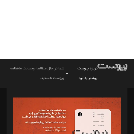
تحریریه
درباره پیوست
شما در حال مطالعه وبسایت ماهنامه
بیشتر بدانید
پیوست هستید.
صاحب امتیاز: موسسه پرسش (پویندگان راز ستاره شمال)
مدیر مسئول: محمدباقر اثنی‌عشری
سردبیر: مهرک محمودی
دبیر تحریریه: میثم قاسمی
د‌بیر ناداستان: سمانه سمیع