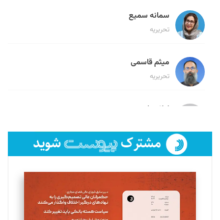
سمانه سمیع
تحریریه
میثم قاسمی
تحریریه
لیلا حنارود
تحریریه
فائزه فتحی رستمی
تحریریه
سروش کرمیان
تحریریه