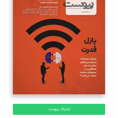
مینا پاکدل
تحریریه
یسنا امان‌پور
تحریریه
ملینا جعفری
تحریریه
مصطفی مسجدی آرانی
تحریریه
اشتراک پیوست
بابک نقاش