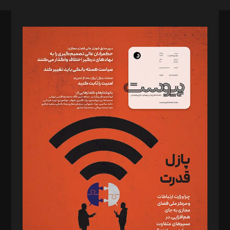
صاحب امتیاز: موسسه پرسش (پویندگان راز ستاره شمال)
مدیر مسئول: محمدباقر اثنی‌عشری
سردبیر: مهرک محمودی
دبیر تحریریه: میثم قاسمی
د‌بیر ناداستان: سمانه سمیع
د‌بیر خدمت و تجارت: ابوالفضل رجبی
د‌بیر حقوق فناوری: حسام‌الدین ایپکچی
د‌بیر پیوست جهان: مینا پاکدل
د‌بیر تحریریه آنلاین: بابک نقاش
تحریریه‌: مجتبی محمود‌ی، آرش برهمند، یسنا امان‌پور، سروش کرمیان،
مصطفی مسجدی آرانی، ابوالفضل رجبی، زهرا فکرانه، فائزه فتحی
رستمی،مصطفی باستان
ویرایش: نگار استاد‌‌آقا
طراح یونیفرم: مجید توکلی
فیلمبرداری و عکاسی: امیر شفیعی، مانی لطفی زاده