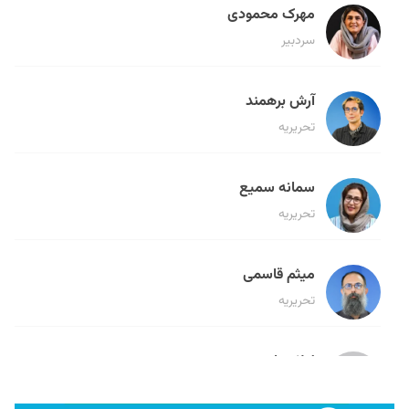
مهرک محمودی
سردبیر
آرش برهمند
تحریریه
سمانه سمیع
تحریریه
میثم قاسمی
تحریریه
لیلا حنارود
تحریریه