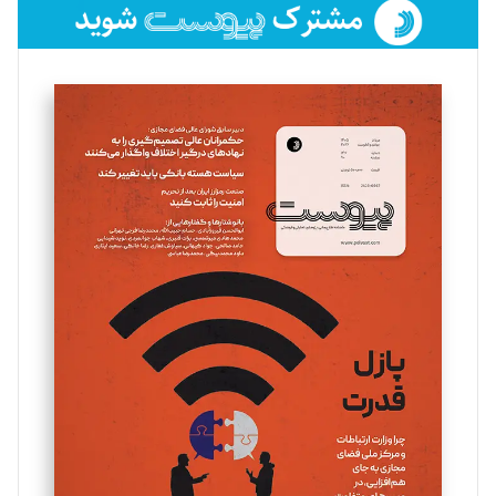
فائزه فتحی رستمی
تحریریه
سروش کرمیان
تحریریه
مینا پاکدل
تحریریه
یسنا امان‌پور
تحریریه
ملینا جعفری