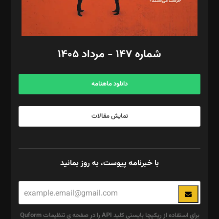
گرافیک و صفحه‌آرایی: سید‌سبحان‌علی ثابت
مد‌یر توسعه تجاری: کامبیز برید‌
امور مالی: شاپور رهبری، محمد‌ کاظمی‌نیا
امور اد‌اری: راضیه محمود‌ی
شماره ۱۴۷ - مرداد ۱۴۰۵
مرکز تماس: ۰۲۱۴۲۸۲۴۰۰۰
آگهی و مشترکین: ۰۹۱۹۹۹۹۰۴۵۴
دانلود ماهنامه
نمایش مقالات
با خبرنامه پیوست، به روز بمانید
برای استفاده از ریکپچا بایستی کلید API را در صفحه ی تنظیمات Quform