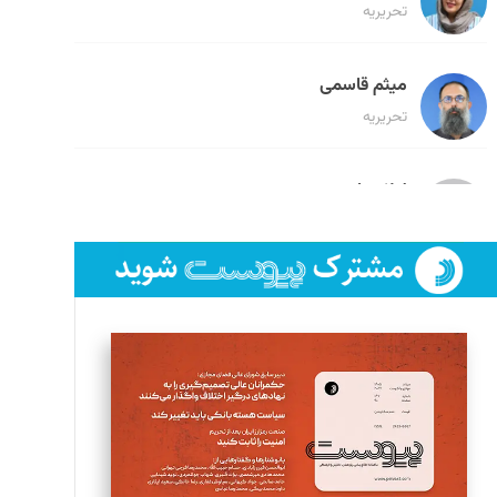
تحریریه
میثم قاسمی
تحریریه
لیلا حنارود
تحریریه
فائزه فتحی رستمی
تحریریه
سروش کرمیان
تحریریه