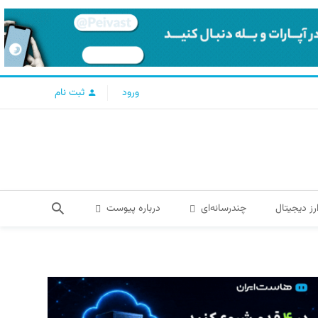
ورود
ثبت نام
رز دیجیتال
چندرسانه‌ای
درباره پیوست