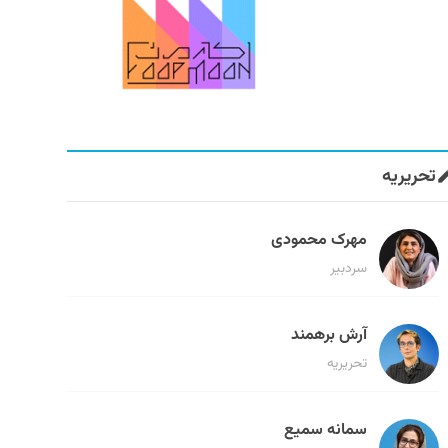
تحریریه
مهرک محمودی
سردبیر
آرش برهمند
تحریریه
سمانه سمیع