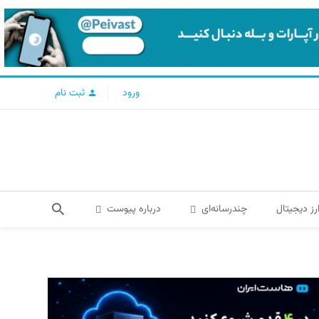
ورود
ثبت نام
رز دیجیتال
چندرسانه‌ای
درباره پیوست