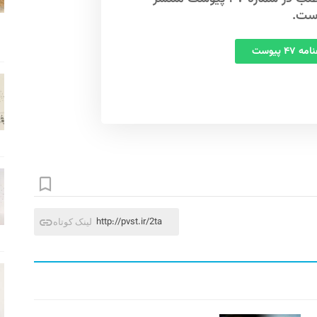
ست.
 ۴۷ پیوست
http://pvst.ir/2ta
لینک کوتاه