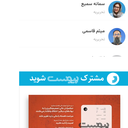
سمانه سمیع
تحریریه
میثم قاسمی
تحریریه
لیلا حنارود
تحریریه
فائزه فتحی رستمی
تحریریه
سروش کرمیان
تحریریه