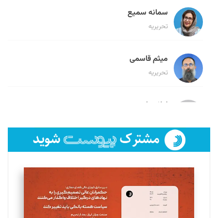
سمانه سمیع
تحریریه
میثم قاسمی
تحریریه
لیلا حنارود
تحریریه
فائزه فتحی رستمی
تحریریه
سروش کرمیان
تحریریه