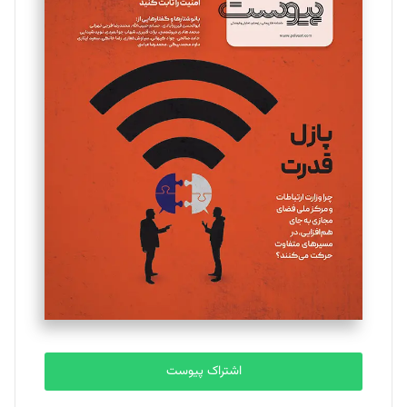
مینا پاکدل
تحریریه
یسنا امان‌پور
تحریریه
ملینا جعفری
تحریریه
مصطفی مسجدی آرانی
تحریریه
اشتراک پیوست
بابک نقاش