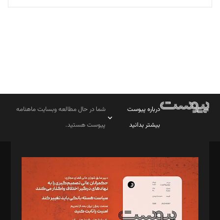
تحریریه
درباره پیوست
شما در حال مطالعه وبسایت ماهنامه
بیشتر بدانید
پیوست هستید.
صاحب امتیاز: موسسه پرسش (پویندگان راز ستاره شمال)
مدیر مسئول: محمدباقر اثنی‌عشری
سردبیر: مهرک محمودی
دبیر تحریریه: میثم قاسمی
د‌بیر ناداستان: سمانه سمیع
د‌بیر خدمت و تجارت: ابوالفضل رجبی