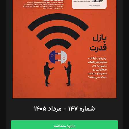
د‌بیر حقوق فناوری: حسام‌الدین ایپکچی
د‌بیر پیوست جهان: مینا پاکدل
د‌بیر تحریریه آنلاین: بابک نقاش
تحریریه‌: مجتبی محمود‌ی، آرش برهمند، یسنا امان‌پور، سروش کرمیان،
مصطفی مسجدی آرانی، ابوالفضل رجبی، زهرا فکرانه، فائزه فتحی
رستمی،مصطفی باستان
ویرایش: نگار استاد‌‌آقا
طراح یونیفرم: مجید توکلی
فیلمبرداری و عکاسی: امیر شفیعی، مانی لطفی زاده
گرافیک و صفحه‌آرایی: سید‌سبحان‌علی ثابت
مد‌یر توسعه تجاری: کامبیز برید‌
امور مالی: شاپور رهبری، محمد‌ کاظمی‌نیا
امور اد‌اری: راضیه محمود‌ی
شماره ۱۴۷ - مرداد ۱۴۰۵
مرکز تماس: ۰۲۱۴۲۸۲۴۰۰۰
آگهی و مشترکین: ۰۹۱۹۹۹۹۰۴۵۴
دانلود ماهنامه