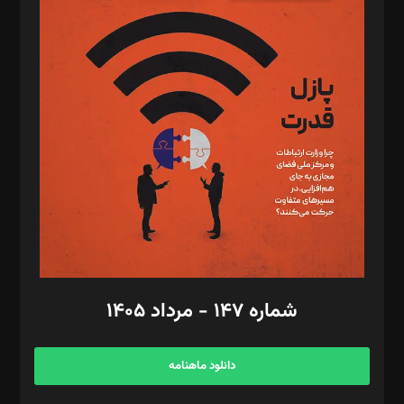
د‌بیر پیوست جهان: مینا پاکدل
د‌بیر تحریریه آنلاین: بابک نقاش
تحریریه‌: مجتبی محمود‌ی، آرش برهمند، یسنا امان‌پور، سروش کرمیان،
مصطفی مسجدی آرانی، ابوالفضل رجبی، زهرا فکرانه، فائزه فتحی
رستمی،مصطفی باستان
ویرایش: نگار استاد‌‌آقا
طراح یونیفرم: مجید توکلی
فیلمبرداری و عکاسی: امیر شفیعی، مانی لطفی زاده
گرافیک و صفحه‌آرایی: سید‌سبحان‌علی ثابت
مد‌یر توسعه تجاری: کامبیز برید‌
امور مالی: شاپور رهبری، محمد‌ کاظمی‌نیا
امور اد‌اری: راضیه محمود‌ی
شماره ۱۴۷ - مرداد ۱۴۰۵
مرکز تماس: ۰۲۱۴۲۸۲۴۰۰۰
آگهی و مشترکین: ۰۹۱۹۹۹۹۰۴۵۴
دانلود ماهنامه