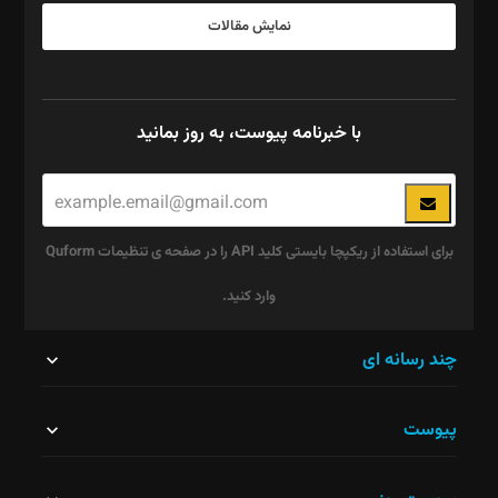
نمایش مقالات
با خبرنامه پیوست، به روز بمانید
برای استفاده از ریکپچا بایستی کلید API را در صفحه ی تنظیمات Quform
وارد کنید.
این
چند رسانه ای
قسمت
پیوست
نباید
خالی