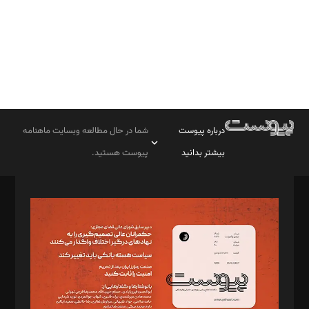
درباره پیوست
شما در حال مطالعه وبسایت ماهنامه
بیشتر بدانید
پیوست هستید.
صاحب امتیاز: موسسه پرسش (پویندگان راز ستاره شمال)
مدیر مسئول: محمدباقر اثنی‌عشری
سردبیر: مهرک محمودی
دبیر تحریریه: میثم قاسمی
د‌بیر ناداستان: سمانه سمیع
د‌بیر خدمت و تجارت: ابوالفضل رجبی
د‌بیر حقوق فناوری: حسام‌الدین ایپکچی