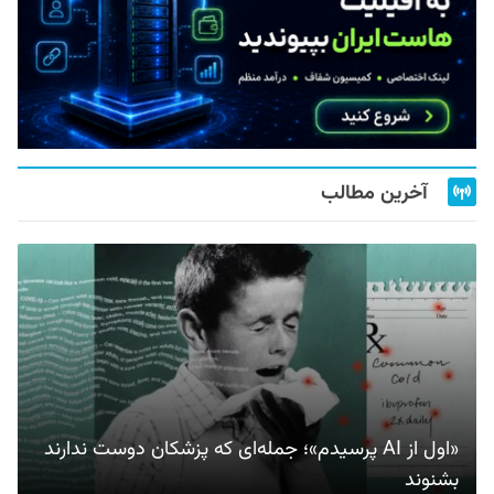
آخرین مطالب
«اول از AI پرسیدم»؛ جمله‌ای که پزشکان دوست ندارند
بشنوند