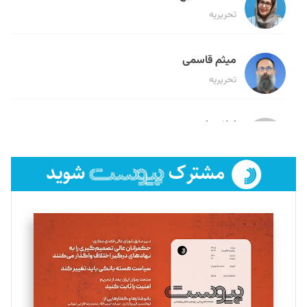
تحریریه
میثم قاسمی
تحریریه
لیلا حنارود
تحریریه
فائزه فتحی رستمی
تحریریه
سروش کرمیان
تحریریه