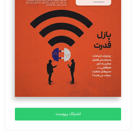
مینا پاکدل
تحریریه
یسنا امان‌پور
تحریریه
ملینا جعفری
تحریریه
مصطفی مسجدی آرانی
تحریریه
اشتراک پیوست
بابک نقاش
تحریریه