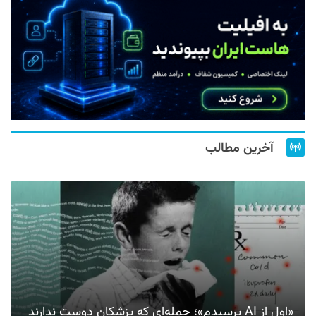
آخرین مطالب
«اول از AI پرسیدم»؛ جمله‌ای که پزشکان دوست ندارند