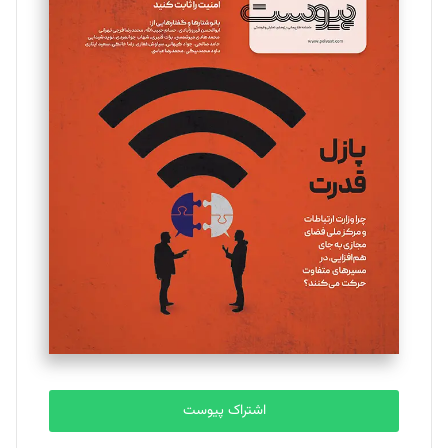
مینا پاکدل
تحریریه
یسنا امان‌پور
تحریریه
ملینا جعفری
تحریریه
مصطفی مسجدی آرانی
تحریریه
اشتراک پیوست
بابک نقاش