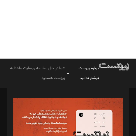
تحریریه
درباره پیوست
شما در حال مطالعه وبسایت ماهنامه
بیشتر بدانید
پیوست هستید.
صاحب امتیاز: موسسه پرسش (پویندگان راز ستاره شمال)
مدیر مسئول: محمدباقر اثنی‌عشری
سردبیر: مهرک محمودی
دبیر تحریریه: میثم قاسمی
د‌بیر ناداستان: سمانه سمیع
د‌بیر خدمت و تجارت: ابوالفضل رجبی