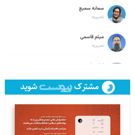
سمانه سمیع
تحریریه
میثم قاسمی
تحریریه
لیلا حنارود
تحریریه
فائزه فتحی رستمی
تحریریه
سروش کرمیان
تحریریه