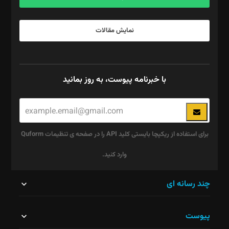
نمایش مقالات
با خبرنامه پیوست، به روز بمانید
برای استفاده از ریکپچا بایستی کلید API را در صفحه ی تنظیمات Quform
وارد کنید.
این
چند رسانه ای
قسمت
پیوست
نباید