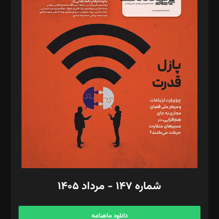
د‌بیر حقوق فناوری: حسام‌الدین ایپکچی
د‌بیر پیوست جهان: مینا پاکدل
د‌بیر تحریریه آنلاین: بابک نقاش
تحریریه‌: مجتبی محمود‌ی، آرش برهمند، یسنا امان‌پور، سروش کرمیان،
مصطفی مسجدی آرانی، ابوالفضل رجبی، زهرا فکرانه، فائزه فتحی
رستمی،مصطفی باستان
ویرایش: نگار استاد‌‌آقا
طراح یونیفرم: مجید توکلی
فیلمبرداری و عکاسی: امیر شفیعی، مانی لطفی زاده
گرافیک و صفحه‌آرایی: سید‌سبحان‌علی ثابت
مد‌یر توسعه تجاری: کامبیز برید‌
امور مالی: شاپور رهبری، محمد‌ کاظمی‌نیا
امور اد‌اری: راضیه محمود‌ی
شماره ۱۴۷ - مرداد ۱۴۰۵
مرکز تماس: ۰۲۱۴۲۸۲۴۰۰۰
آگهی و مشترکین: ۰۹۱۹۹۹۹۰۴۵۴
دانلود ماهنامه