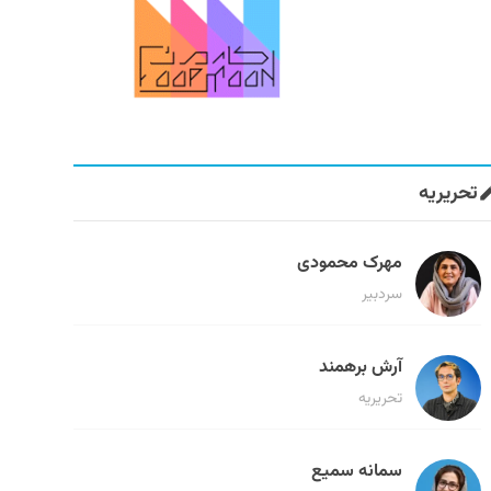
تحریریه
مهرک محمودی
سردبیر
آرش برهمند
تحریریه
سمانه سمیع