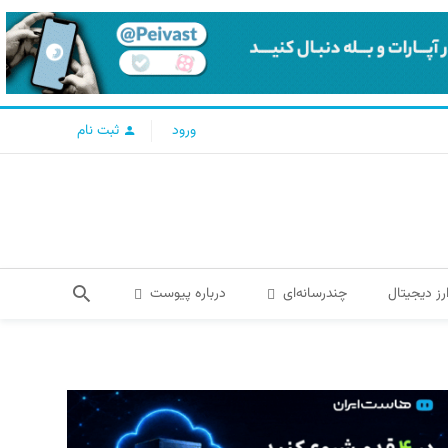
ورود
ثبت نام
رز دیجیتال
چندرسانه‌ای
درباره پیوست