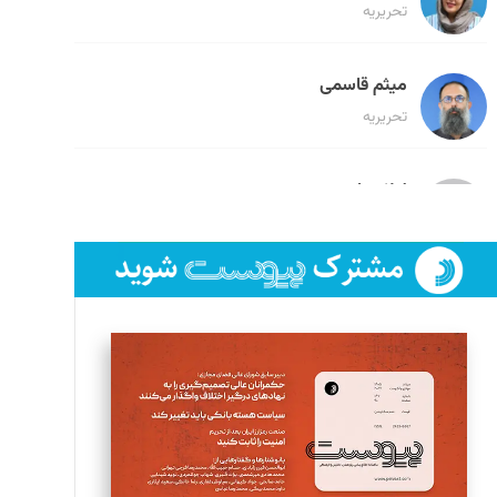
تحریریه
میثم قاسمی
تحریریه
لیلا حنارود
تحریریه
فائزه فتحی رستمی
تحریریه
سروش کرمیان
تحریریه