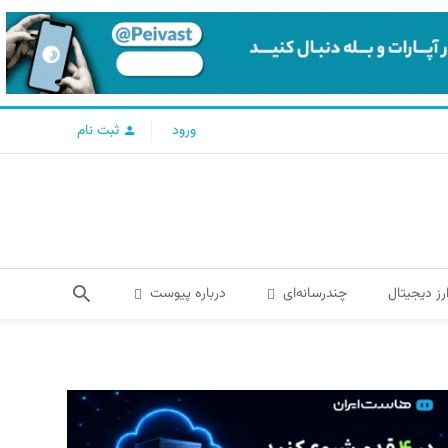
ورود
ثبت نام
رز دیجیتال
چندرسانه‌ای
درباره پیوست