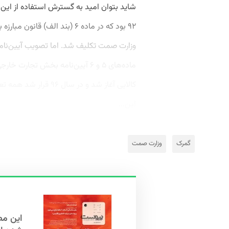
شاید بتوان امید به گسترش استفاده از این س
۹۲ بود که در ماده ۶ (بند الف) ق
ماده‌های ۵ و ۶ آیین‌نامه بخش تج
کالایی آغاز شد و در س
این...
گمرک
وزارت صمت