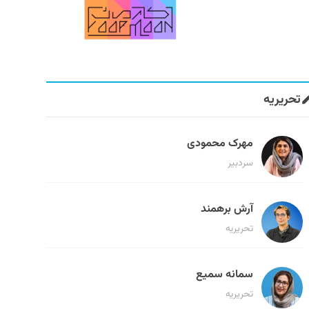
تحریریه
مهرک محمودی
سردبیر
آرش برهمند
تحریریه
سمانه سمیع
تحریریه