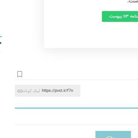
ست.
 ۱۱۳ پیوست
https://pvst.ir/f7n
لینک کوتاه