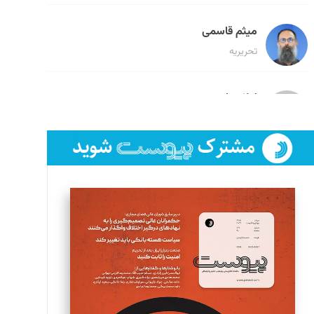
میثم قاسمی
تحریریه
لیلا حنارود
تحریریه
فائزه فتحی رستمی
تحریریه
سروش کرمیان
تحریریه
مینا پاکدل