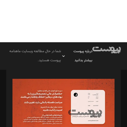
درباره پیوست
شما در حال مطالعه وبسایت ماهنامه
بیشتر بدانید
پیوست هستید.
صاحب امتیاز: موسسه پرسش (پویندگان راز ستاره شمال)
مدیر مسئول: محمدباقر اثنی‌عشری
سردبیر: مهرک محمودی
دبیر تحریریه: میثم قاسمی
د‌بیر ناداستان: سمانه سمیع
د‌بیر خدمت و تجارت: ابوالفضل رجبی
د‌بیر حقوق فناوری: حسام‌الدین ایپکچی