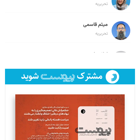
تحریریه
میثم قاسمی
تحریریه
لیلا حنارود
تحریریه
فائزه فتحی رستمی
تحریریه
سروش کرمیان
تحریریه