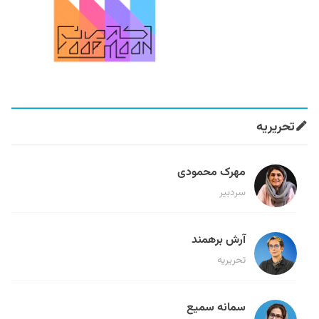
تحریریه
مهرک محمودی
سردبیر
آرش برهمند
تحریریه
سمانه سمیع