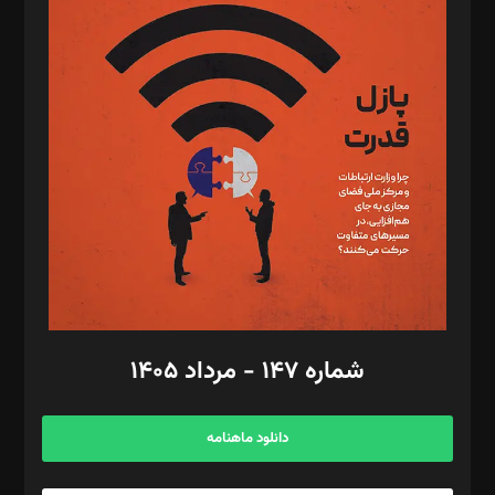
د‌بیر پیوست جهان: مینا پاکدل
د‌بیر تحریریه آنلاین: بابک نقاش
تحریریه‌: مجتبی محمود‌ی، آرش برهمند، یسنا امان‌پور، سروش کرمیان،
مصطفی مسجدی آرانی، ابوالفضل رجبی، زهرا فکرانه، فائزه فتحی
رستمی،مصطفی باستان
ویرایش: نگار استاد‌‌آقا
طراح یونیفرم: مجید توکلی
فیلمبرداری و عکاسی: امیر شفیعی، مانی لطفی زاده
گرافیک و صفحه‌آرایی: سید‌سبحان‌علی ثابت
مد‌یر توسعه تجاری: کامبیز برید‌
امور مالی: شاپور رهبری، محمد‌ کاظمی‌نیا
امور اد‌اری: راضیه محمود‌ی
شماره ۱۴۷ - مرداد ۱۴۰۵
مرکز تماس: ۰۲۱۴۲۸۲۴۰۰۰
آگهی و مشترکین: ۰۹۱۹۹۹۹۰۴۵۴
دانلود ماهنامه