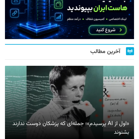
آخرین مطالب
«اول از AI پرسیدم»؛ جمله‌ای که پزشکان دوست ندارند
بشنوند