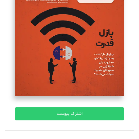
مینا پاکدل
تحریریه
یسنا امان‌پور
تحریریه
ملینا جعفری
تحریریه
مصطفی مسجدی آرانی
تحریریه
اشتراک پیوست
بابک نقاش
تحریریه