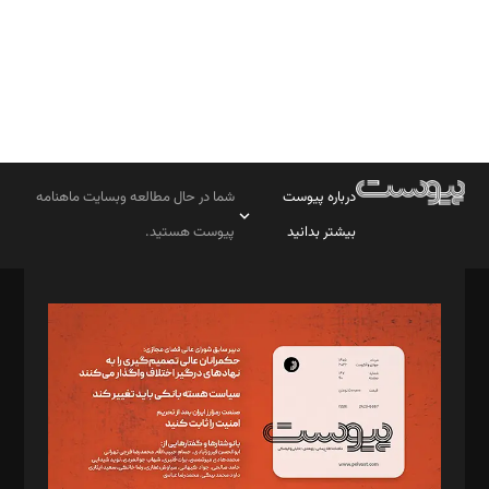
درباره پیوست
شما در حال مطالعه وبسایت ماهنامه
بیشتر بدانید
پیوست هستید.
صاحب امتیاز: موسسه پرسش (پویندگان راز ستاره شمال)
مدیر مسئول: محمدباقر اثنی‌عشری
سردبیر: مهرک محمودی
دبیر تحریریه: میثم قاسمی
د‌بیر ناداستان: سمانه سمیع
د‌بیر خدمت و تجارت: ابوالفضل رجبی
د‌بیر حقوق فناوری: حسام‌الدین ایپکچی