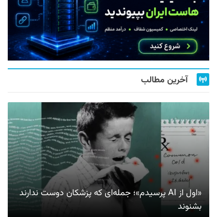
آخرین مطالب
«اول از AI پرسیدم»؛ جمله‌ای که پزشکان دوست ندارند
بشنوند