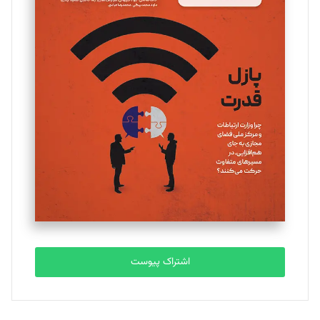
مینا پاکدل
تحریریه
یسنا امان‌پور
تحریریه
ملینا جعفری
تحریریه
مصطفی مسجدی آرانی
تحریریه
اشتراک پیوست
بابک نقاش
تحریریه