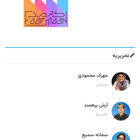
تحریریه
مهرک محمودی
سردبیر
آرش برهمند
تحریریه
سمانه سمیع