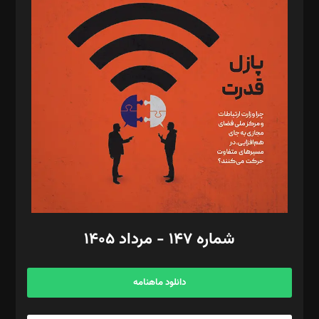
د‌بیر پیوست جهان: مینا پاکدل
د‌بیر تحریریه آنلاین: بابک نقاش
تحریریه‌: مجتبی محمود‌ی، آرش برهمند، یسنا امان‌پور، سروش کرمیان،
مصطفی مسجدی آرانی، ابوالفضل رجبی، زهرا فکرانه، فائزه فتحی
رستمی،مصطفی باستان
ویرایش: نگار استاد‌‌آقا
طراح یونیفرم: مجید توکلی
فیلمبرداری و عکاسی: امیر شفیعی، مانی لطفی زاده
گرافیک و صفحه‌آرایی: سید‌سبحان‌علی ثابت
مد‌یر توسعه تجاری: کامبیز برید‌
امور مالی: شاپور رهبری، محمد‌ کاظمی‌نیا
امور اد‌اری: راضیه محمود‌ی
شماره ۱۴۷ - مرداد ۱۴۰۵
مرکز تماس: ۰۲۱۴۲۸۲۴۰۰۰
آگهی و مشترکین: ۰۹۱۹۹۹۹۰۴۵۴
دانلود ماهنامه