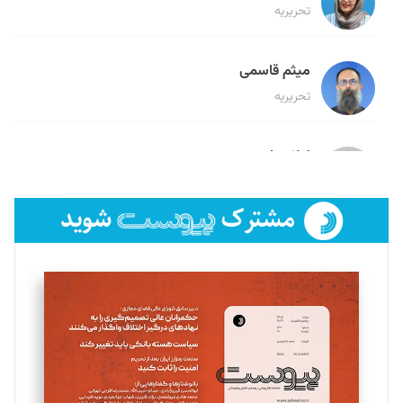
تحریریه
میثم قاسمی
تحریریه
لیلا حنارود
تحریریه
فائزه فتحی رستمی
تحریریه
سروش کرمیان
تحریریه