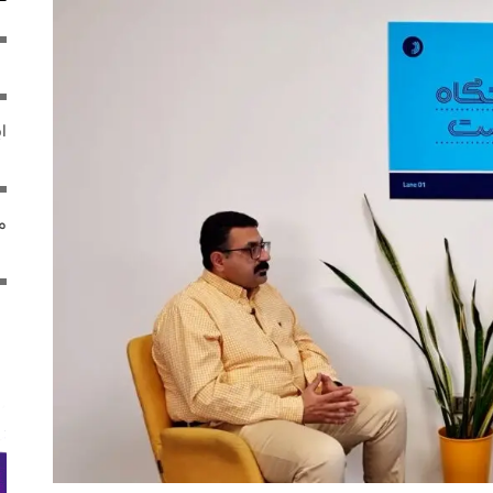
ایر
مص