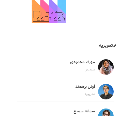
تحریریه
مهرک محمودی
سردبیر
آرش برهمند
تحریریه
سمانه سمیع