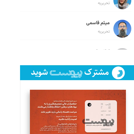
تحریریه
میثم قاسمی
تحریریه
لیلا حنارود
تحریریه
فائزه فتحی رستمی
تحریریه
سروش کرمیان
تحریریه