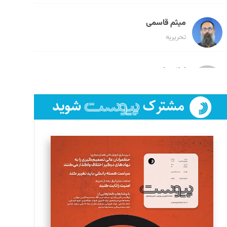
میثم قاسمی
تحریریه
لیلا حنارود
تحریریه
فائزه فتحی رستمی
تحریریه
سروش کرمیان
تحریریه
مینا پاکدل