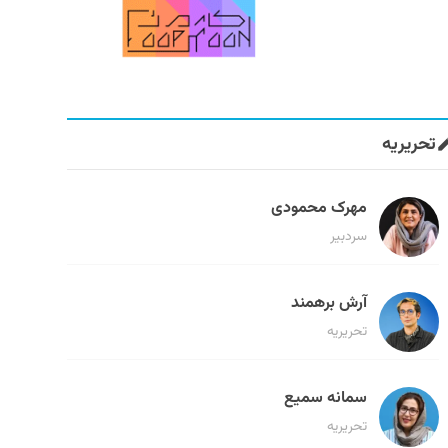
تحریریه
مهرک محمودی
سردبیر
آرش برهمند
تحریریه
سمانه سمیع
تحریریه