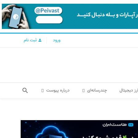
ورود
ثبت نام
رز دیجیتال
چندرسانه‌ای
درباره پیوست