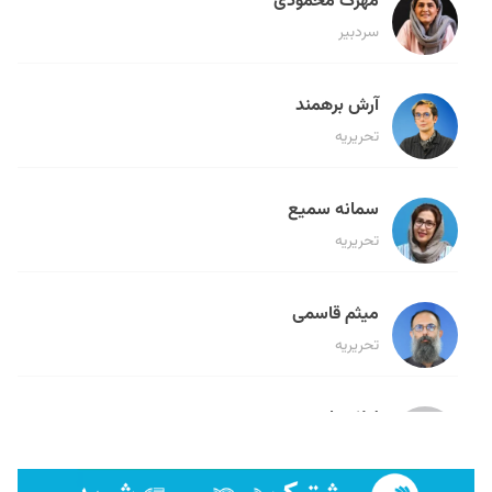
مهرک محمودی
سردبیر
آرش برهمند
تحریریه
سمانه سمیع
تحریریه
میثم قاسمی
تحریریه
لیلا حنارود
تحریریه