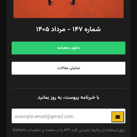
مد‌یر توسعه تجاری: کامبیز برید‌
امور مالی: شاپور رهبری، محمد‌ کاظمی‌نیا
امور اد‌اری: راضیه محمود‌ی
شماره ۱۴۷ - مرداد ۱۴۰۵
مرکز تماس: ۰۲۱۴۲۸۲۴۰۰۰
آگهی و مشترکین: ۰۹۱۹۹۹۹۰۴۵۴
دانلود ماهنامه
نمایش مقالات
با خبرنامه پیوست، به روز بمانید
برای استفاده از ریکپچا بایستی کلید API را در صفحه ی تنظیمات Quform