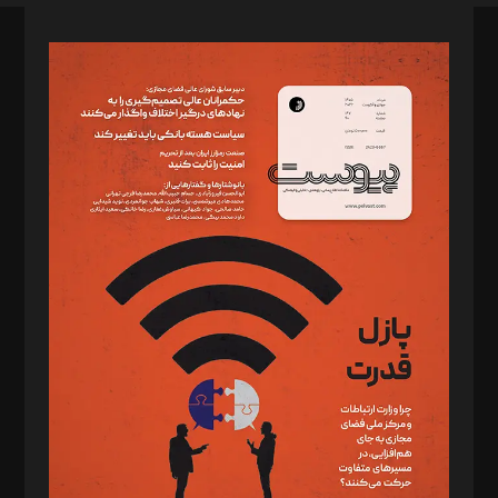
صاحب امتیاز: موسسه پرسش (پویندگان راز ستاره شمال)
مدیر مسئول: محمدباقر اثنی‌عشری
سردبیر: مهرک محمودی
دبیر تحریریه: میثم قاسمی
د‌بیر ناداستان: سمانه سمیع
د‌بیر خدمت و تجارت: ابوالفضل رجبی
د‌بیر حقوق فناوری: حسام‌الدین ایپکچی
د‌بیر پیوست جهان: مینا پاکدل
د‌بیر تحریریه آنلاین: بابک نقاش
تحریریه‌: مجتبی محمود‌ی، آرش برهمند، یسنا امان‌پور، سروش کرمیان،
مصطفی مسجدی آرانی، ابوالفضل رجبی، زهرا فکرانه، فائزه فتحی
رستمی،مصطفی باستان
ویرایش: نگار استاد‌‌آقا
طراح یونیفرم: مجید توکلی
فیلمبرداری و عکاسی: امیر شفیعی، مانی لطفی زاده
گرافیک و صفحه‌آرایی: سید‌سبحان‌علی ثابت