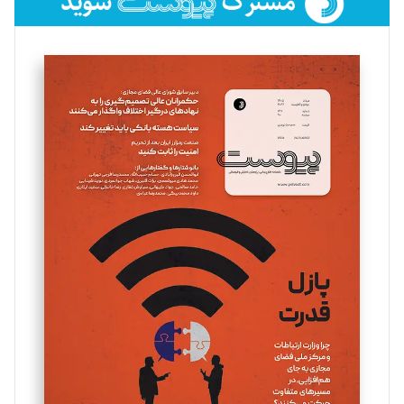
فائزه فتحی رستمی
تحریریه
سروش کرمیان
تحریریه
مینا پاکدل
تحریریه
یسنا امان‌پور
تحریریه
ملینا جعفری
تحریریه