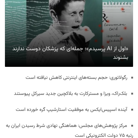
«اول از AI پرسیدم»؛ جمله‌ای که پزشکان دوست ندارند
بشنوند
رگولاتوری: حجم بسته‌های اینترنتی کاهش نیافته است
بلک‌راک، ویزا و مسترکارت به بلاکچین جدید سیرکل پیوستند
آینده اسپیس‌ایکس به موفقیت استارشیپ گره خورده است
مرکز پژوهش‌های مجلس: هماهنگی نهادی شرط رسیدن ایران به
رتبه ۷۵ دولت الکترونیکی است