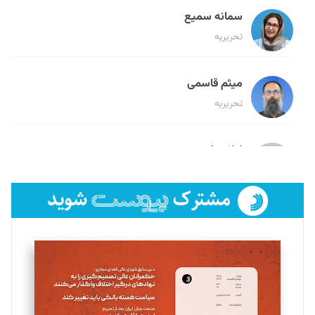
سمانه سمیع
تحریریه
میثم قاسمی
تحریریه
لیلا حنارود
تحریریه
فائزه فتحی رستمی
تحریریه
سروش کرمیان
تحریریه