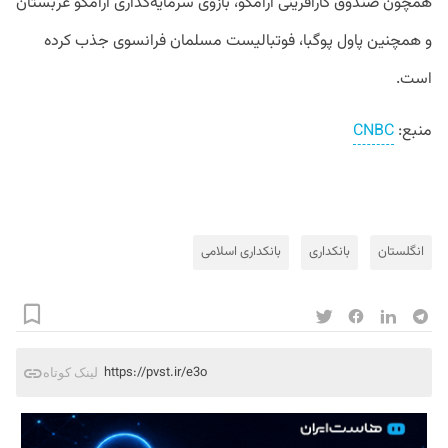
همچون صندوق کارآفرینی آرامکو، بازوی سرمایه‌گذاری آرامکو عربستان
و همچنین پاول پوگبا،‌ فوتبالیست مسلمان فرانسوی جذب کرده
است.
منبع:
CNBC
انگلستان
بانکداری
بانکداری اسلامی
https://pvst.ir/e3o
لینک کوتاه