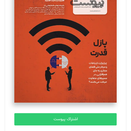
مینا پاکدل
تحریریه
یسنا امان‌پور
تحریریه
ملینا جعفری
تحریریه
مصطفی مسجدی آرانی
تحریریه
اشتراک پیوست
بابک نقاش