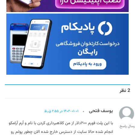
2 نظر
یوسف فتحی
۱۴۰۲-۰۱-۰۱ در ۲:۵۵ ق٫ظ
با این پلت فورم ۲۰۰دلار از من کلاهبرداری کردن با نام و ٱرم آرامکو
رسال پاسخ
انجام شده حالا سایت از دسترس خارج شده الان چطور پولم رو