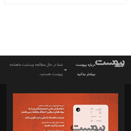
تحریریه
درباره پیوست
شما در حال مطالعه وبسایت ماهنامه
بیشتر بدانید
پیوست هستید.
صاحب امتیاز: موسسه پرسش (پویندگان راز ستاره شمال)
مدیر مسئول: محمدباقر اثنی‌عشری
سردبیر: مهرک محمودی
دبیر تحریریه: میثم قاسمی
د‌بیر ناداستان: سمانه سمیع
د‌بیر خدمت و تجارت: ابوالفضل رجبی