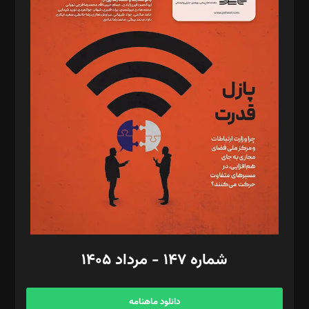
د‌بیر حقوق فناوری: حسام‌الدین ایپکچی
د‌بیر پیوست جهان: مینا پاکدل
د‌بیر تحریریه آنلاین: بابک نقاش
تحریریه‌: مجتبی محمود‌ی، آرش برهمند، یسنا امان‌پور، سروش کرمیان،
مصطفی مسجدی آرانی، ابوالفضل رجبی، زهرا فکرانه، فائزه فتحی
رستمی،مصطفی باستان
ویرایش: نگار استاد‌‌آقا
طراح یونیفرم: مجید توکلی
فیلمبرداری و عکاسی: امیر شفیعی، مانی لطفی زاده
گرافیک و صفحه‌آرایی: سید‌سبحان‌علی ثابت
مد‌یر توسعه تجاری: کامبیز برید‌
امور مالی: شاپور رهبری، محمد‌ کاظمی‌نیا
امور اد‌اری: راضیه محمود‌ی
شماره ۱۴۷ - مرداد ۱۴۰۵
مرکز تماس: ۰۲۱۴۲۸۲۴۰۰۰
آگهی و مشترکین: ۰۹۱۹۹۹۹۰۴۵۴
دانلود ماهنامه