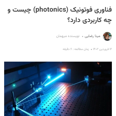
فناوری فوتونیک (photonics) چیست و
چه کاربردی دارد؟
مینا رضایی
نویسنده میهمان
S
۱۲ فروردین ۱۴۰۲
زمان مطالعه : ۶ دقیقه