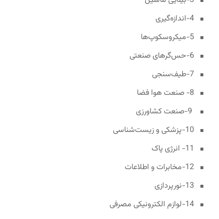
3-بینایی ماشین
4-اندازه‌گیری
5-میکروسکوپ‌ها
6-حس‌گر‌های صنعتی
7-طیف‌سنجی
8- صنعت هوا فضا
9-صنعت کشاورزی
10-پزشکی و زیست‌شناسی
11- انرژی پاک
12-مخابرات و اطلاعات
13-نورپردازی
14-لوازم الکترونیکی مصرفی