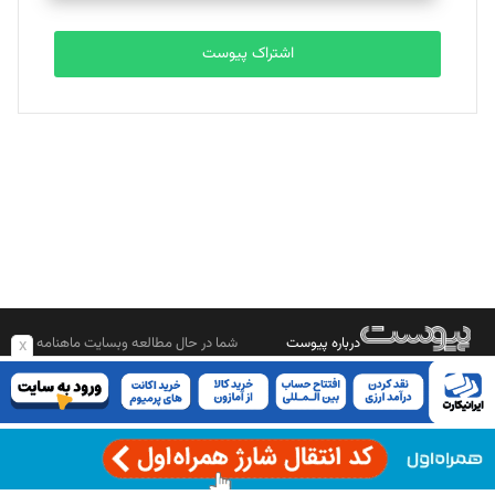
تحریریه
اشتراک پیوست
بابک نقاش
تحریریه
درباره پیوست
شما در حال مطالعه وبسایت ماهنامه
x
بیشتر بدانید
پیوست هستید.
صاحب امتیاز: موسسه پرسش (پویندگان راز ستاره شمال)
مدیر مسئول: محمدباقر اثنی‌عشری
سردبیر: مهرک محمودی