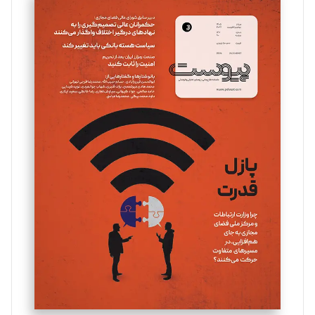
سروش کرمیان
تحریریه
مینا پاکدل
تحریریه
یسنا امان‌پور
تحریریه
ملینا جعفری
تحریریه
مصطفی مسجدی آرانی