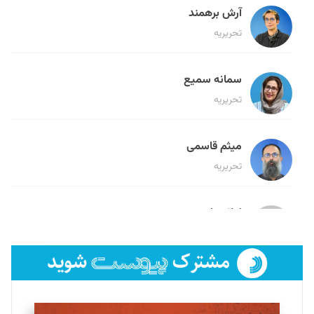
آرش برهمند
تحریریه
سمانه سمیع
تحریریه
میثم قاسمی
تحریریه
لیلا حنارود
تحریریه
فائزه فتحی رستمی
تحریریه