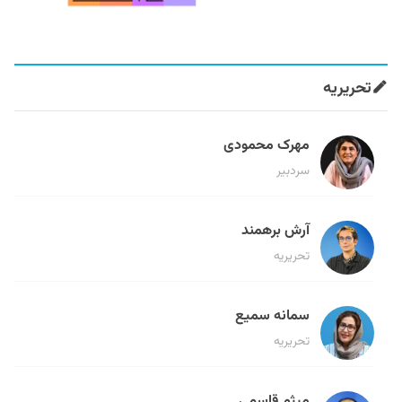
تحریریه
مهرک محمودی
سردبیر
آرش برهمند
تحریریه
سمانه سمیع
تحریریه
میثم قاسمی