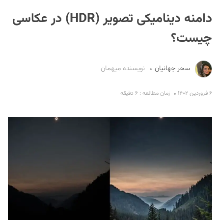
دامنه دینامیکی تصویر (HDR) در عکاسی
چیست؟
سحر جهانیان
نویسنده میهمان
S
۶ فروردین ۱۴۰۲
زمان مطالعه : ۶ دقیقه