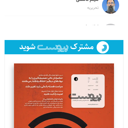
تحریریه
لیلا حنارود
تحریریه
فائزه فتحی رستمی
تحریریه
سروش کرمیان
تحریریه
مینا پاکدل
تحریریه