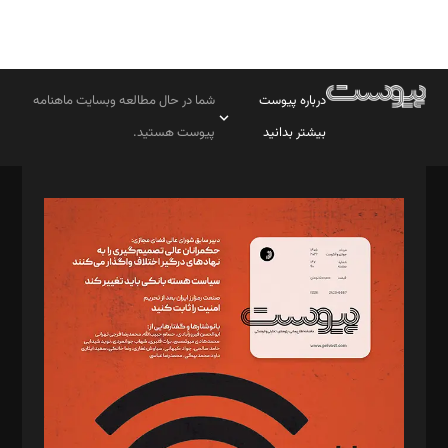
درباره پیوست
شما در حال مطالعه وبسایت ماهنامه
بیشتر بدانید
پیوست هستید.
صاحب امتیاز: موسسه پرسش (پویندگان راز ستاره شمال)
مدیر مسئول: محمدباقر اثنی‌عشری
سردبیر: مهرک محمودی
دبیر تحریریه: میثم قاسمی
د‌بیر ناداستان: سمانه سمیع
د‌بیر خدمت و تجارت: ابوالفضل رجبی
د‌بیر حقوق فناوری: حسام‌الدین ایپکچی
د‌بیر پیوست جهان: مینا پاکدل
د‌بیر تحریریه آنلاین: بابک نقاش
تحریریه‌: مجتبی محمود‌ی، آرش برهمند، یسنا امان‌پور، سروش کرمیان،