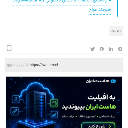
راهنمای استفاده از هوش مصنوعی Midjourney؛ ربات
هنرمند طراح
دوربین
https://pvst.ir/eel
لینک کوتاه