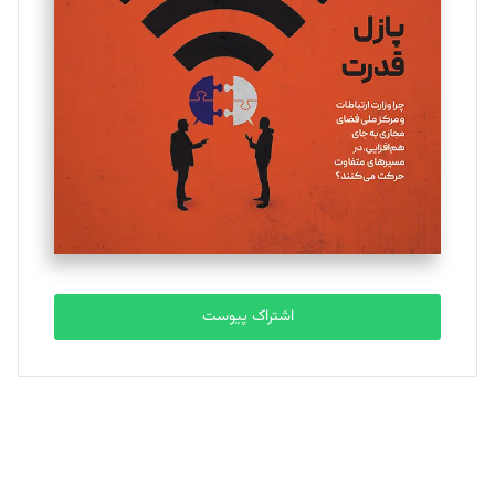
یسنا امان‌پور
تحریریه
ملینا جعفری
تحریریه
مصطفی مسجدی آرانی
تحریریه
اشتراک پیوست
بابک نقاش
تحریریه