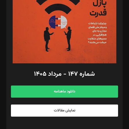
مصطفی مسجدی آرانی، ابوالفضل رجبی، زهرا فکرانه، فائزه فتحی
رستمی،مصطفی باستان
ویرایش: نگار استاد‌‌آقا
طراح یونیفرم: مجید توکلی
فیلمبرداری و عکاسی: امیر شفیعی، مانی لطفی زاده
گرافیک و صفحه‌آرایی: سید‌سبحان‌علی ثابت
مد‌یر توسعه تجاری: کامبیز برید‌
امور مالی: شاپور رهبری، محمد‌ کاظمی‌نیا
امور اد‌اری: راضیه محمود‌ی
شماره ۱۴۷ - مرداد ۱۴۰۵
مرکز تماس: ۰۲۱۴۲۸۲۴۰۰۰
آگهی و مشترکین: ۰۹۱۹۹۹۹۰۴۵۴
دانلود ماهنامه
نمایش مقالات