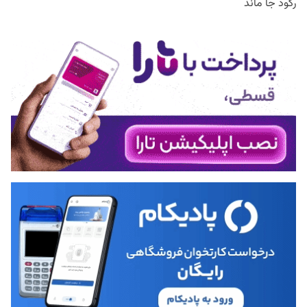
رکود جا ماند