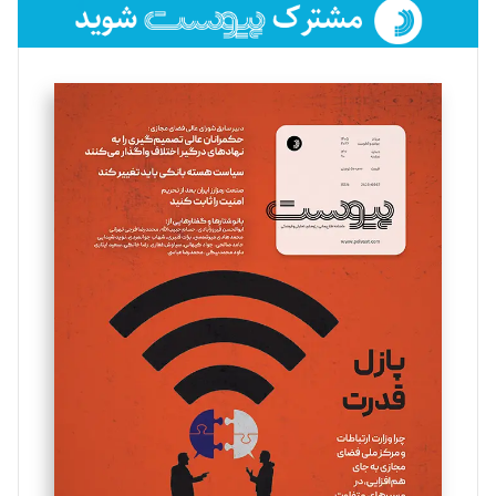
فائزه فتحی رستمی
تحریریه
سروش کرمیان
تحریریه
مینا پاکدل
تحریریه
یسنا امان‌پور
تحریریه
ملینا جعفری