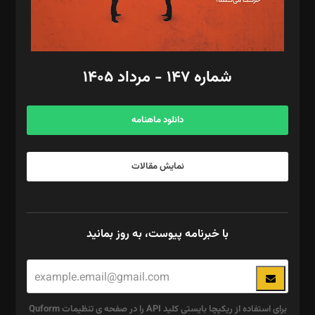
گرافیک و صفحه‌آرایی: سید‌سبحان‌علی ثابت
مد‌یر توسعه تجاری: کامبیز برید‌
امور مالی: شاپور رهبری، محمد‌ کاظمی‌نیا
امور اد‌اری: راضیه محمود‌ی
شماره ۱۴۷ - مرداد ۱۴۰۵
مرکز تماس: ۰۲۱۴۲۸۲۴۰۰۰
آگهی و مشترکین: ۰۹۱۹۹۹۹۰۴۵۴
دانلود ماهنامه
نمایش مقالات
با خبرنامه پیوست، به روز بمانید
برای استفاده از ریکپچا بایستی کلید API را در صفحه ی تنظیمات Quform