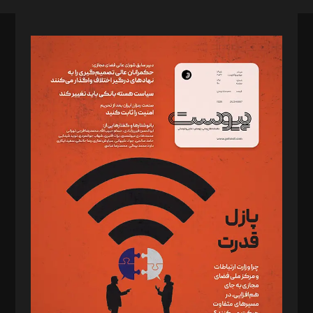
صاحب امتیاز: موسسه پرسش (پویندگان راز ستاره شمال)
مدیر مسئول: محمدباقر اثنی‌عشری
سردبیر: مهرک محمودی
دبیر تحریریه: میثم قاسمی
د‌بیر ناداستان: سمانه سمیع
د‌بیر خدمت و تجارت: ابوالفضل رجبی
د‌بیر حقوق فناوری: حسام‌الدین ایپکچی
د‌بیر پیوست جهان: مینا پاکدل
د‌بیر تحریریه آنلاین: بابک نقاش
تحریریه‌: مجتبی محمود‌ی، آرش برهمند، یسنا امان‌پور، سروش کرمیان،
مصطفی مسجدی آرانی، ابوالفضل رجبی، زهرا فکرانه، فائزه فتحی
رستمی،مصطفی باستان
ویرایش: نگار استاد‌‌آقا
طراح یونیفرم: مجید توکلی
فیلمبرداری و عکاسی: امیر شفیعی، مانی لطفی زاده