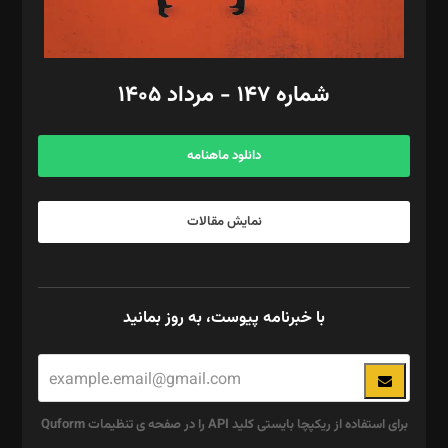
مد‌یر توسعه تجاری: کامبیز برید‌
امور مالی: شاپور رهبری، محمد‌ کاظمی‌نیا
امور اد‌اری: راضیه محمود‌ی
شماره ۱۴۷ - مرداد ۱۴۰۵
مرکز تماس: ۰۲۱۴۲۸۲۴۰۰۰
آگهی و مشترکین: ۰۹۱۹۹۹۹۰۴۵۴
دانلود ماهنامه
نمایش مقالات
با خبرنامه پیوست، به روز بمانید
برای استفاده از ریکپچا بایستی کلید API را در صفحه ی تنظیمات Quform