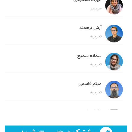
مهرک محمودی
سردبیر
آرش برهمند
تحریریه
سمانه سمیع
تحریریه
میثم قاسمی
تحریریه
لیلا حنارود
تحریریه