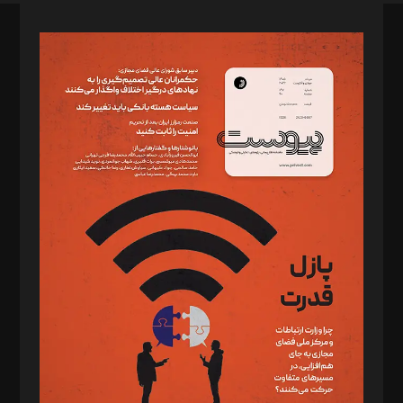
صاحب امتیاز: موسسه پرسش (پویندگان راز ستاره شمال)
مدیر مسئول: محمدباقر اثنی‌عشری
سردبیر: مهرک محمودی
دبیر تحریریه: میثم قاسمی
د‌بیر ناداستان: سمانه سمیع
د‌بیر خدمت و تجارت: ابوالفضل رجبی
د‌بیر حقوق فناوری: حسام‌الدین ایپکچی
د‌بیر پیوست جهان: مینا پاکدل
د‌بیر تحریریه آنلاین: بابک نقاش
تحریریه‌: مجتبی محمود‌ی، آرش برهمند، یسنا امان‌پور، سروش کرمیان،
مصطفی مسجدی آرانی، ابوالفضل رجبی، زهرا فکرانه، فائزه فتحی
رستمی،مصطفی باستان
ویرایش: نگار استاد‌‌آقا
طراح یونیفرم: مجید توکلی
فیلمبرداری و عکاسی: امیر شفیعی، مانی لطفی زاده
گرافیک و صفحه‌آرایی: سید‌سبحان‌علی ثابت