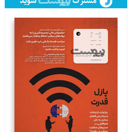
فائزه فتحی رستمی
تحریریه
سروش کرمیان
تحریریه
مینا پاکدل
تحریریه
یسنا امان‌پور
تحریریه
ملینا جعفری
تحریریه