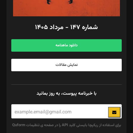
مد‌یر توسعه تجاری: کامبیز برید‌
امور مالی: شاپور رهبری، محمد‌ کاظمی‌نیا
امور اد‌اری: راضیه محمود‌ی
شماره ۱۴۷ - مرداد ۱۴۰۵
مرکز تماس: ۰۲۱۴۲۸۲۴۰۰۰
آگهی و مشترکین: ۰۹۱۹۹۹۹۰۴۵۴
دانلود ماهنامه
نمایش مقالات
با خبرنامه پیوست، به روز بمانید
برای استفاده از ریکپچا بایستی کلید API را در صفحه ی تنظیمات Quform