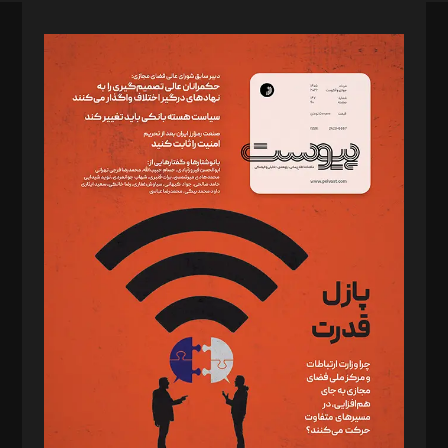
صاحب امتیاز: موسسه پرسش (پویندگان راز ستاره شمال)
مدیر مسئول: محمدباقر اثنی‌عشری
سردبیر: مهرک محمودی
دبیر تحریریه: میثم قاسمی
د‌بیر ناداستان: سمانه سمیع
د‌بیر خدمت و تجارت: ابوالفضل رجبی
د‌بیر حقوق فناوری: حسام‌الدین ایپکچی
د‌بیر پیوست جهان: مینا پاکدل
د‌بیر تحریریه آنلاین: بابک نقاش
تحریریه‌: مجتبی محمود‌ی، آرش برهمند، یسنا امان‌پور، سروش کرمیان،
مصطفی مسجدی آرانی، ابوالفضل رجبی، زهرا فکرانه، فائزه فتحی
رستمی،مصطفی باستان
ویرایش: نگار استاد‌‌آقا
طراح یونیفرم: مجید توکلی
فیلمبرداری و عکاسی: امیر شفیعی، مانی لطفی زاده
گرافیک و صفحه‌آرایی: سید‌سبحان‌علی ثابت