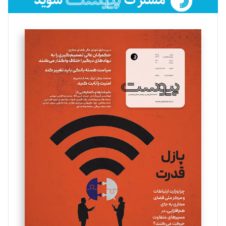
فائزه فتحی رستمی
تحریریه
سروش کرمیان
تحریریه
مینا پاکدل
تحریریه
یسنا امان‌پور
تحریریه
ملینا جعفری
تحریریه