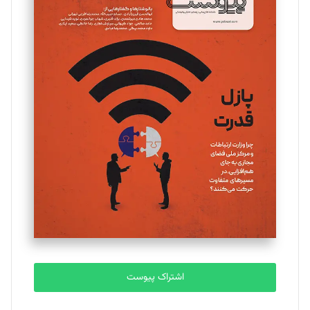
مینا پاکدل
تحریریه
یسنا امان‌پور
تحریریه
ملینا جعفری
تحریریه
مصطفی مسجدی آرانی
تحریریه
اشتراک پیوست
بابک نقاش