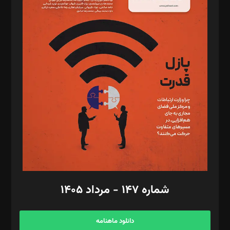
د‌بیر حقوق فناوری: حسام‌الدین ایپکچی
د‌بیر پیوست جهان: مینا پاکدل
د‌بیر تحریریه آنلاین: بابک نقاش
تحریریه‌: مجتبی محمود‌ی، آرش برهمند، یسنا امان‌پور، سروش کرمیان،
مصطفی مسجدی آرانی، ابوالفضل رجبی، زهرا فکرانه، فائزه فتحی
رستمی،مصطفی باستان
ویرایش: نگار استاد‌‌آقا
طراح یونیفرم: مجید توکلی
فیلمبرداری و عکاسی: امیر شفیعی، مانی لطفی زاده
گرافیک و صفحه‌آرایی: سید‌سبحان‌علی ثابت
مد‌یر توسعه تجاری: کامبیز برید‌
امور مالی: شاپور رهبری، محمد‌ کاظمی‌نیا
امور اد‌اری: راضیه محمود‌ی
شماره ۱۴۷ - مرداد ۱۴۰۵
مرکز تماس: ۰۲۱۴۲۸۲۴۰۰۰
آگهی و مشترکین: ۰۹۱۹۹۹۹۰۴۵۴
دانلود ماهنامه