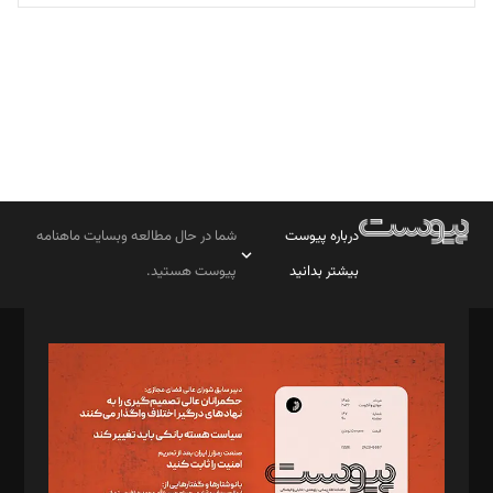
تحریریه
درباره پیوست
شما در حال مطالعه وبسایت ماهنامه
بیشتر بدانید
پیوست هستید.
صاحب امتیاز: موسسه پرسش (پویندگان راز ستاره شمال)
مدیر مسئول: محمدباقر اثنی‌عشری
سردبیر: مهرک محمودی
دبیر تحریریه: میثم قاسمی
د‌بیر ناداستان: سمانه سمیع
د‌بیر خدمت و تجارت: ابوالفضل رجبی