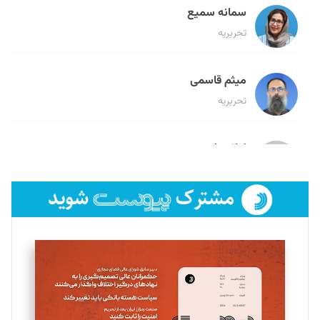
سمانه سمیع
تحریریه
میثم قاسمی
تحریریه
لیلا حنارود
تحریریه
فائزه فتحی رستمی
تحریریه
سروش کرمیان
تحریریه