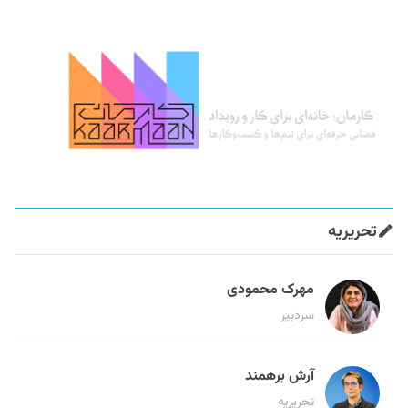
تحریریه
مهرک محمودی
سردبیر
آرش برهمند
تحریریه