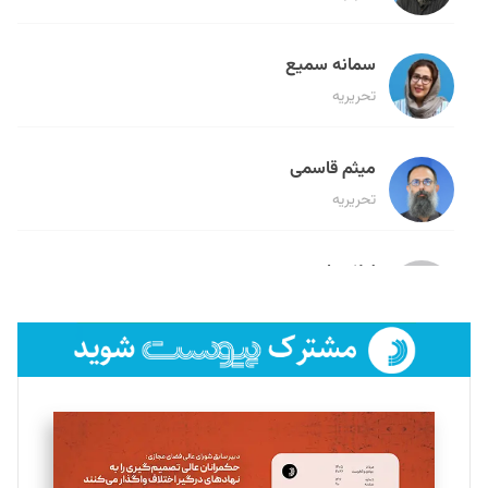
سمانه سمیع
تحریریه
میثم قاسمی
تحریریه
لیلا حنارود
تحریریه
فائزه فتحی رستمی
تحریریه
سروش کرمیان