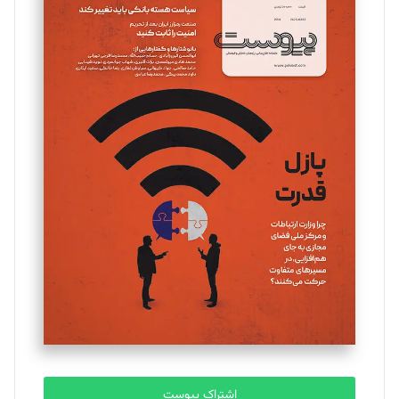
تحریریه
مینا پاکدل
تحریریه
یسنا امان‌پور
تحریریه
ملینا جعفری
تحریریه
مصطفی مسجدی آرانی
تحریریه
اشتراک پیوست