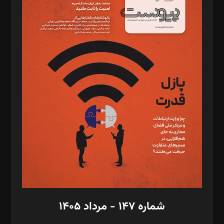
د‌بیر ناداستان: سمانه سمیع
د‌بیر خدمت و تجارت: ابوالفضل رجبی
د‌بیر حقوق فناوری: حسام‌الدین ایپکچی
د‌بیر پیوست جهان: مینا پاکدل
د‌بیر تحریریه آنلاین: بابک نقاش
تحریریه‌: مجتبی محمود‌ی، آرش برهمند، یسنا امان‌پور، سروش کرمیان،
مصطفی مسجدی آرانی، ابوالفضل رجبی، زهرا فکرانه، فائزه فتحی
رستمی،مصطفی باستان
ویرایش: نگار استاد‌‌آقا
طراح یونیفرم: مجید توکلی
فیلمبرداری و عکاسی: امیر شفیعی، مانی لطفی زاده
گرافیک و صفحه‌آرایی: سید‌سبحان‌علی ثابت
مد‌یر توسعه تجاری: کامبیز برید‌
امور مالی: شاپور رهبری، محمد‌ کاظمی‌نیا
امور اد‌اری: راضیه محمود‌ی
شماره ۱۴۷ - مرداد ۱۴۰۵
مرکز تماس: ۰۲۱۴۲۸۲۴۰۰۰