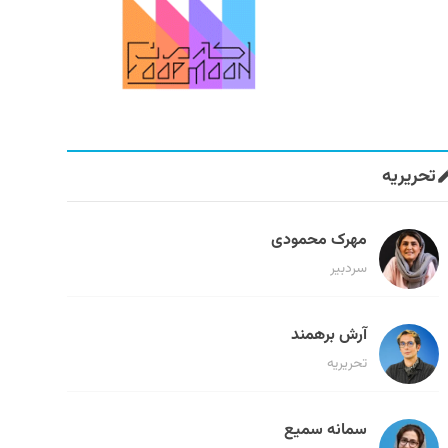
تحریریه
مهرک محمودی
سردبیر
آرش برهمند
تحریریه
سمانه سمیع