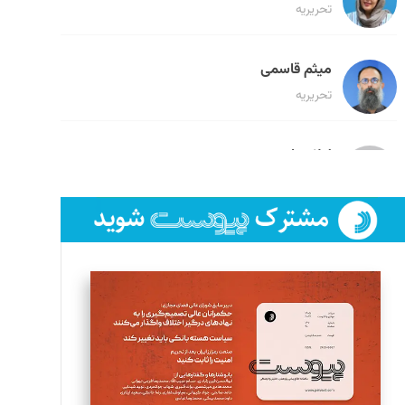
تحریریه
میثم قاسمی
تحریریه
لیلا حنارود
تحریریه
فائزه فتحی رستمی
تحریریه
سروش کرمیان
تحریریه