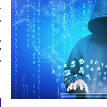
ایر
مص