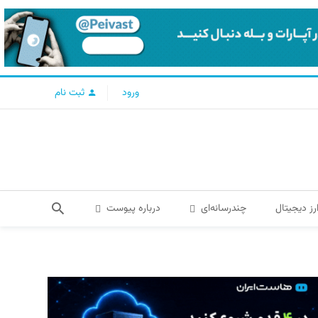
ورود
ثبت نام
رز دیجیتال
چندرسانه‌ای
درباره پیوست