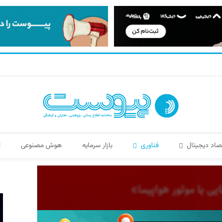
صاد دیجیتال
فناوری
بازار سرمایه
هوش مصنوعی
ا