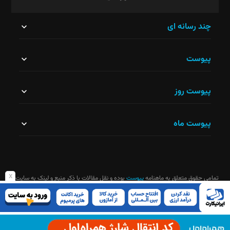
این
چند رسانه ای
قسمت
پیوست
نباید
خالی
پیوست روز
رها
شود.
پیوست ماه
x
تمامی حقوق متعلق به ماهنامه
پیوست
بوده و نقل مقالات با ذکر منبع و لینک به سایت
ماهنامه آزاد است