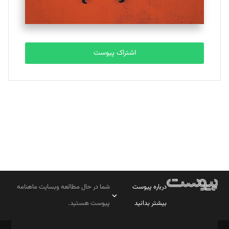
مصطفی مسجدی آرانی
تحریریه
اشتراک پیوست
بابک نقاش
تحریریه
درباره پیوست
شما در حال مطالعه وبسایت ماهنامه
بیشتر بدانید
پیوست هستید.
صاحب امتیاز: موسسه پرسش (پویندگان راز ستاره شمال)