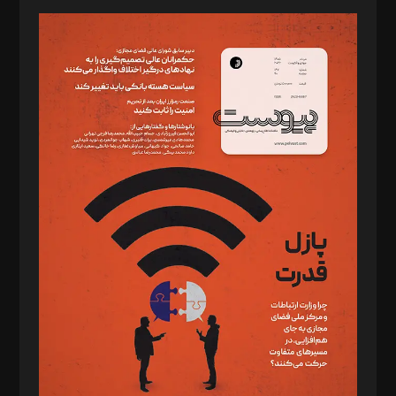
مدیر مسئول: محمدباقر اثنی‌عشری
سردبیر: مهرک محمودی
دبیر تحریریه: میثم قاسمی
د‌بیر ناداستان: سمانه سمیع
د‌بیر خدمت و تجارت: ابوالفضل رجبی
د‌بیر حقوق فناوری: حسام‌الدین ایپکچی
د‌بیر پیوست جهان: مینا پاکدل
د‌بیر تحریریه آنلاین: بابک نقاش
تحریریه‌: مجتبی محمود‌ی، آرش برهمند، یسنا امان‌پور، سروش کرمیان،
مصطفی مسجدی آرانی، ابوالفضل رجبی، زهرا فکرانه، فائزه فتحی
رستمی،مصطفی باستان
ویرایش: نگار استاد‌‌آقا
طراح یونیفرم: مجید توکلی
فیلمبرداری و عکاسی: امیر شفیعی، مانی لطفی زاده
گرافیک و صفحه‌آرایی: سید‌سبحان‌علی ثابت
مد‌یر توسعه تجاری: کامبیز برید‌