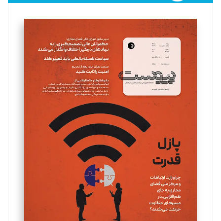
فائزه فتحی رستمی
تحریریه
سروش کرمیان
تحریریه
مینا پاکدل
تحریریه
یسنا امان‌پور
تحریریه
ملینا جعفری
تحریریه