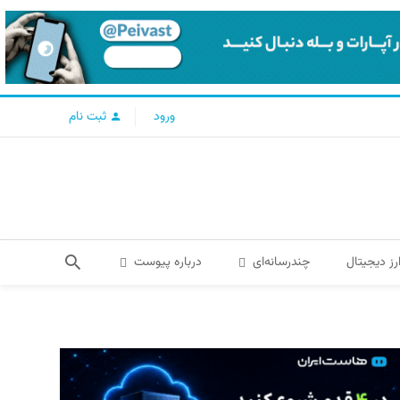
ورود
ثبت نام
رز دیجیتال
چندرسانه‌ای
درباره پیوست