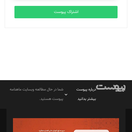
اشتراک پیوست
بابک نقاش
تحریریه
درباره پیوست
شما در حال مطالعه وبسایت ماهنامه
بیشتر بدانید
پیوست هستید.
صاحب امتیاز: موسسه پرسش (پویندگان راز ستاره شمال)
مدیر مسئول: محمدباقر اثنی‌عشری
سردبیر: مهرک محمودی