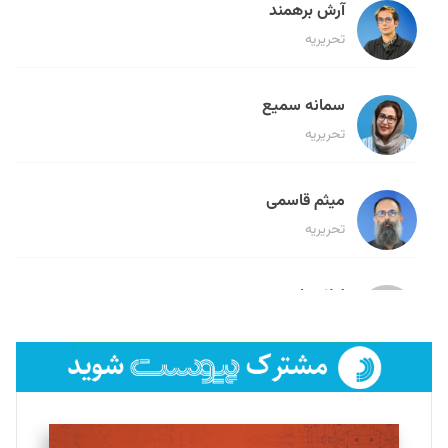
آرش برهمند
تحریریه
سمانه سمیع
تحریریه
میثم قاسمی
تحریریه
لیلا حنارود
تحریریه
فائزه فتحی رستمی
تحریریه