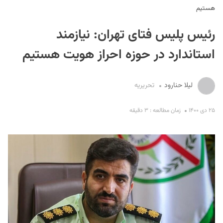
هستیم
رئیس پلیس فتای تهران: نیازمند
استاندارد در حوزه احراز هویت هستیم
لیلا حنارود
تحریریه
S
۲۵ دی ۱۴۰۰
زمان مطالعه : ۳ دقیقه