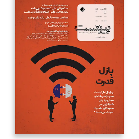
سروش کرمیان
تحریریه
مینا پاکدل
تحریریه
یسنا امان‌پور
تحریریه
ملینا جعفری
تحریریه
مصطفی مسجدی آرانی
تحریریه