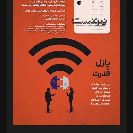
دبیر تحریریه: میثم قاسمی
د‌بیر ناداستان: سمانه سمیع
د‌بیر خدمت و تجارت: ابوالفضل رجبی
د‌بیر حقوق فناوری: حسام‌الدین ایپکچی
د‌بیر پیوست جهان: مینا پاکدل
د‌بیر تحریریه آنلاین: بابک نقاش
تحریریه‌: مجتبی محمود‌ی، آرش برهمند، یسنا امان‌پور، سروش کرمیان،
مصطفی مسجدی آرانی، ابوالفضل رجبی، زهرا فکرانه، فائزه فتحی
رستمی،مصطفی باستان
ویرایش: نگار استاد‌‌آقا
طراح یونیفرم: مجید توکلی
فیلمبرداری و عکاسی: امیر شفیعی، مانی لطفی زاده
گرافیک و صفحه‌آرایی: سید‌سبحان‌علی ثابت
مد‌یر توسعه تجاری: کامبیز برید‌
امور مالی: شاپور رهبری، محمد‌ کاظمی‌نیا
امور اد‌اری: راضیه محمود‌ی