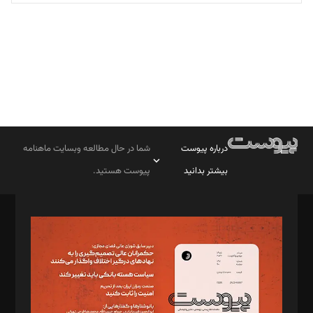
تحریریه
درباره پیوست
شما در حال مطالعه وبسایت ماهنامه
بیشتر بدانید
پیوست هستید.
صاحب امتیاز: موسسه پرسش (پویندگان راز ستاره شمال)
مدیر مسئول: محمدباقر اثنی‌عشری
سردبیر: مهرک محمودی
دبیر تحریریه: میثم قاسمی
د‌بیر ناداستان: سمانه سمیع
د‌بیر خدمت و تجارت: ابوالفضل رجبی