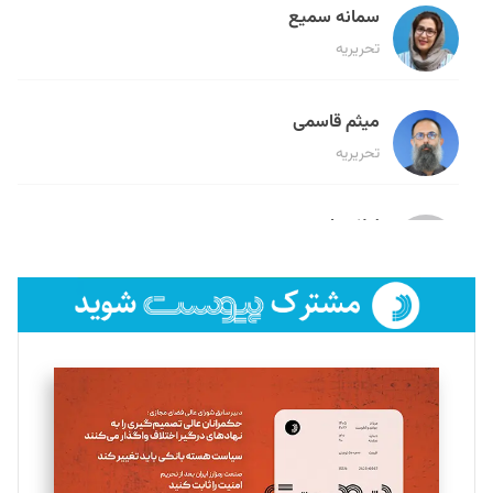
سمانه سمیع
تحریریه
میثم قاسمی
تحریریه
لیلا حنارود
تحریریه
فائزه فتحی رستمی
تحریریه
سروش کرمیان
تحریریه