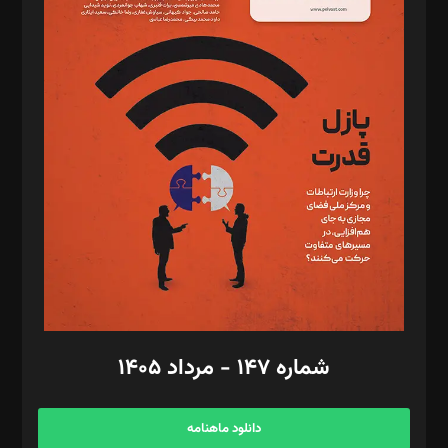
د‌بیر حقوق فناوری: حسام‌الدین ایپکچی
د‌بیر پیوست جهان: مینا پاکدل
د‌بیر تحریریه آنلاین: بابک نقاش
تحریریه‌: مجتبی محمود‌ی، آرش برهمند، یسنا امان‌پور، سروش کرمیان،
مصطفی مسجدی آرانی، ابوالفضل رجبی، زهرا فکرانه، فائزه فتحی
رستمی،مصطفی باستان
ویرایش: نگار استاد‌‌آقا
طراح یونیفرم: مجید توکلی
فیلمبرداری و عکاسی: امیر شفیعی، مانی لطفی زاده
گرافیک و صفحه‌آرایی: سید‌سبحان‌علی ثابت
مد‌یر توسعه تجاری: کامبیز برید‌
امور مالی: شاپور رهبری، محمد‌ کاظمی‌نیا
امور اد‌اری: راضیه محمود‌ی
شماره ۱۴۷ - مرداد ۱۴۰۵
مرکز تماس: ۰۲۱۴۲۸۲۴۰۰۰
آگهی و مشترکین: ۰۹۱۹۹۹۹۰۴۵۴
دانلود ماهنامه