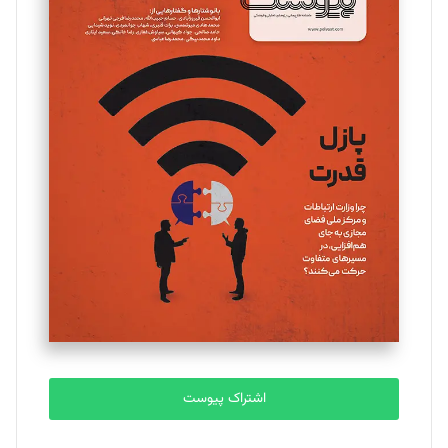
مینا پاکدل
تحریریه
یسنا امان‌پور
تحریریه
ملینا جعفری
تحریریه
مصطفی مسجدی آرانی
تحریریه
اشتراک پیوست
بابک نقاش