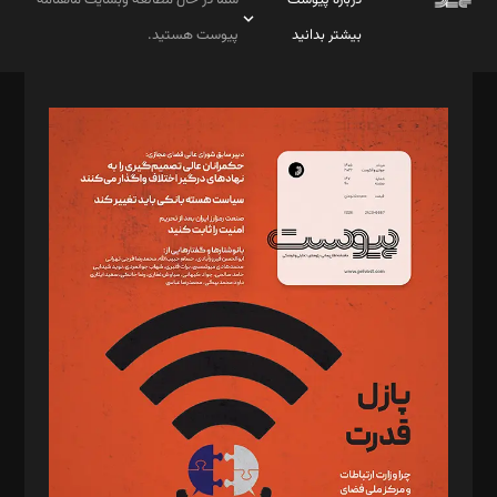
درباره پیوست
شما در حال مطالعه وبسایت ماهنامه
بیشتر بدانید
پیوست هستید.
صاحب امتیاز: موسسه پرسش (پویندگان راز ستاره شمال)
مدیر مسئول: محمدباقر اثنی‌عشری
سردبیر: مهرک محمودی
دبیر تحریریه: میثم قاسمی
د‌بیر ناداستان: سمانه سمیع
د‌بیر خدمت و تجارت: ابوالفضل رجبی
د‌بیر حقوق فناوری: حسام‌الدین ایپکچی
د‌بیر پیوست جهان: مینا پاکدل
د‌بیر تحریریه آنلاین: بابک نقاش
تحریریه‌: مجتبی محمود‌ی، آرش برهمند، یسنا امان‌پور، سروش کرمیان،
مصطفی مسجدی آرانی، ابوالفضل رجبی، زهرا فکرانه، فائزه فتحی
رستمی،مصطفی باستان
ویرایش: نگار استاد‌‌آقا
طراح یونیفرم: مجید توکلی