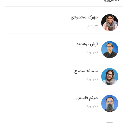
مهرک محمودی
سردبیر
آرش برهمند
تحریریه
سمانه سمیع
تحریریه
میثم قاسمی
تحریریه
لیلا حنارود