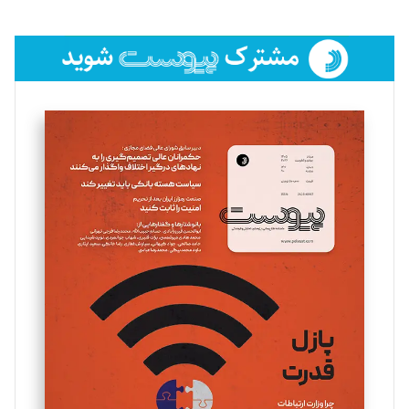
تحریریه
فائزه فتحی رستمی
تحریریه
سروش کرمیان
تحریریه
مینا پاکدل
تحریریه
یسنا امان‌پور
تحریریه