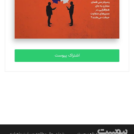
ملینا جعفری
تحریریه
مصطفی مسجدی آرانی
تحریریه
اشتراک پیوست
بابک نقاش
تحریریه