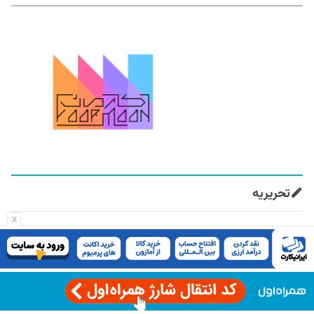
تحریریه
x
مهرک محمودی
سردبیر
آرش برهمند