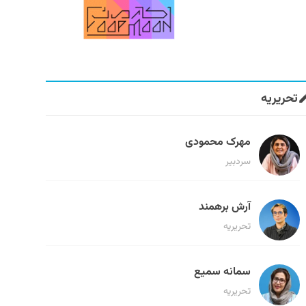
تحریریه
مهرک محمودی
سردبیر
آرش برهمند
تحریریه
سمانه سمیع
تحریریه