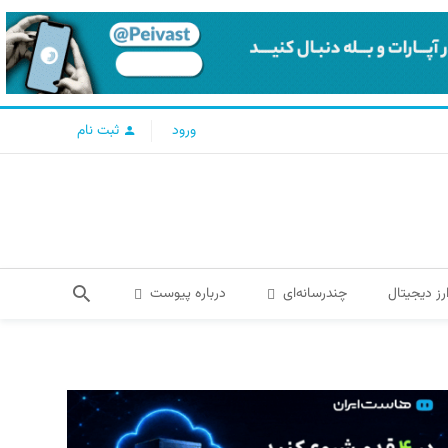
ورود
ثبت نام
رز دیجیتال
چندرسانه‌ای
درباره پیوست