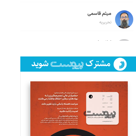
میثم قاسمی
تحریریه
لیلا حنارود
تحریریه
فائزه فتحی رستمی
تحریریه
سروش کرمیان
تحریریه
مینا پاکدل