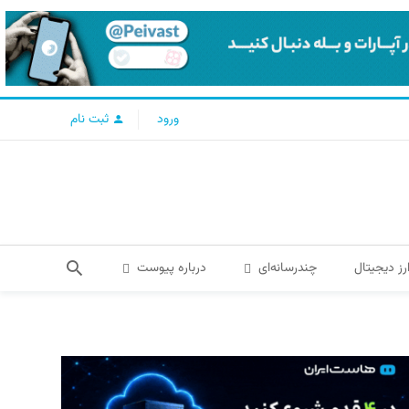
ورود
ثبت نام
رز دیجیتال
چندرسانه‌ای
درباره پیوست