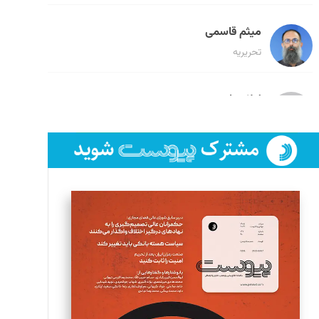
میثم قاسمی
تحریریه
لیلا حنارود
تحریریه
فائزه فتحی رستمی
تحریریه
سروش کرمیان
تحریریه
مینا پاکدل