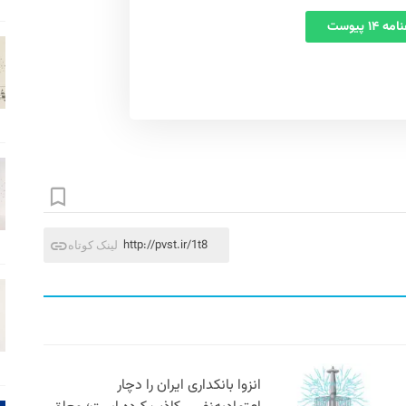
 ۱۴ پیوست
http://pvst.ir/1t8
لینک کوتاه
انزوا بانکداری ایران را دچار