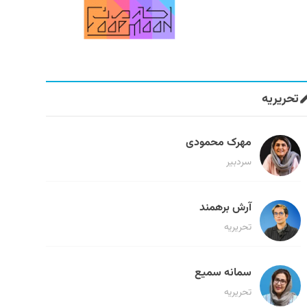
تحریریه
مهرک محمودی
سردبیر
آرش برهمند
تحریریه
سمانه سمیع
تحریریه