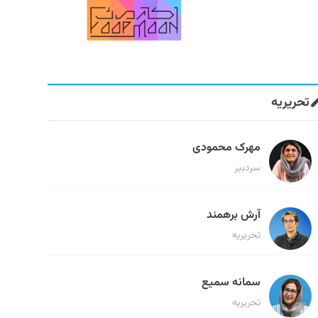
تحریریه
مهرک محمودی
سردبیر
آرش برهمند
تحریریه
سمانه سمیع
تحریریه