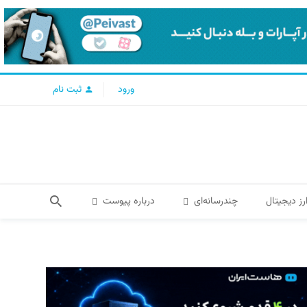
ورود
ثبت نام
رز دیجیتال
چندرسانه‌ای
درباره پیوست