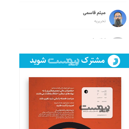
میثم قاسمی
تحریریه
لیلا حنارود
تحریریه
فائزه فتحی رستمی
تحریریه
سروش کرمیان
تحریریه
مینا پاکدل