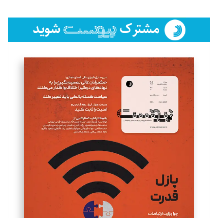
تحریریه
فائزه فتحی رستمی
تحریریه
سروش کرمیان
تحریریه
مینا پاکدل
تحریریه
یسنا امان‌پور
تحریریه