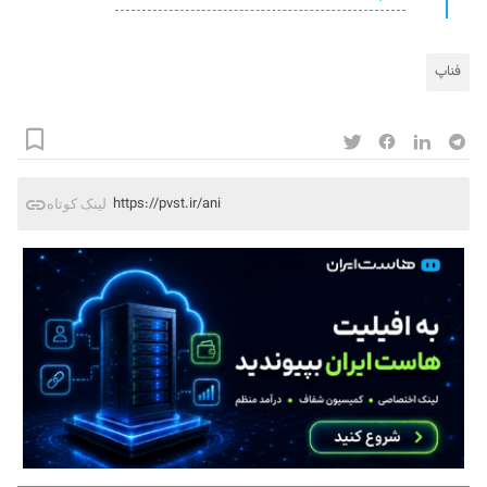
فناپ
https://pvst.ir/ani
لینک کوتاه