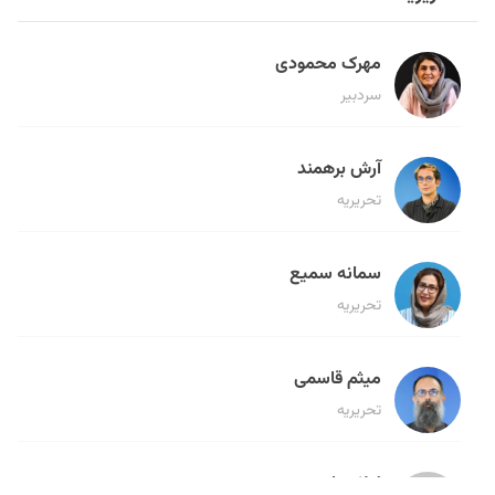
مهرک محمودی
سردبیر
آرش برهمند
تحریریه
سمانه سمیع
تحریریه
میثم قاسمی
تحریریه
لیلا حنارود