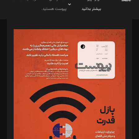
بیشتر بدانید
پیوست هستید.
صاحب امتیاز: موسسه پرسش (پویندگان راز ستاره شمال)
مدیر مسئول: محمدباقر اثنی‌عشری
سردبیر: مهرک محمودی
دبیر تحریریه: میثم قاسمی
د‌بیر ناداستان: سمانه سمیع
د‌بیر خدمت و تجارت: ابوالفضل رجبی
د‌بیر حقوق فناوری: حسام‌الدین ایپکچی
د‌بیر پیوست جهان: مینا پاکدل
د‌بیر تحریریه آنلاین: بابک نقاش
تحریریه‌: مجتبی محمود‌ی، آرش برهمند، یسنا امان‌پور، سروش کرمیان،
مصطفی مسجدی آرانی، ابوالفضل رجبی، زهرا فکرانه، فائزه فتحی
رستمی،مصطفی باستان
ویرایش: نگار استاد‌‌آقا
طراح یونیفرم: مجید توکلی