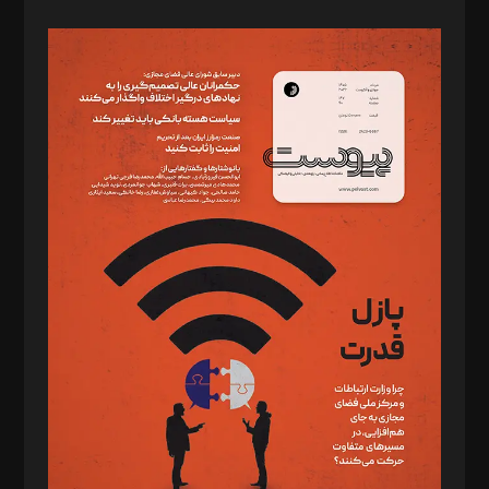
صاحب امتیاز: موسسه پرسش (پویندگان راز ستاره شمال)
مدیر مسئول: محمدباقر اثنی‌عشری
سردبیر: مهرک محمودی
دبیر تحریریه: میثم قاسمی
د‌بیر ناداستان: سمانه سمیع
د‌بیر خدمت و تجارت: ابوالفضل رجبی
د‌بیر حقوق فناوری: حسام‌الدین ایپکچی
د‌بیر پیوست جهان: مینا پاکدل
د‌بیر تحریریه آنلاین: بابک نقاش
تحریریه‌: مجتبی محمود‌ی، آرش برهمند، یسنا امان‌پور، سروش کرمیان،
مصطفی مسجدی آرانی، ابوالفضل رجبی، زهرا فکرانه، فائزه فتحی
رستمی،مصطفی باستان
ویرایش: نگار استاد‌‌آقا
طراح یونیفرم: مجید توکلی
فیلمبرداری و عکاسی: امیر شفیعی، مانی لطفی زاده
گرافیک و صفحه‌آرایی: سید‌سبحان‌علی ثابت