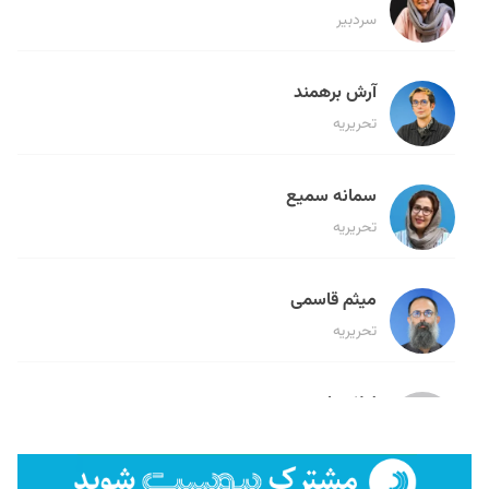
سردبیر
آرش برهمند
تحریریه
سمانه سمیع
تحریریه
میثم قاسمی
تحریریه
لیلا حنارود
تحریریه