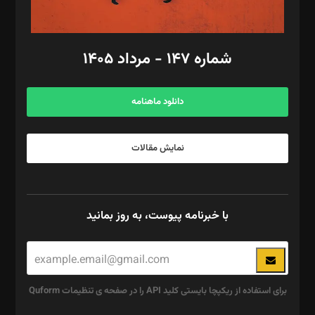
مد‌یر توسعه تجاری: کامبیز برید‌
امور مالی: شاپور رهبری، محمد‌ کاظمی‌نیا
امور اد‌اری: راضیه محمود‌ی
شماره ۱۴۷ - مرداد ۱۴۰۵
مرکز تماس: ۰۲۱۴۲۸۲۴۰۰۰
آگهی و مشترکین: ۰۹۱۹۹۹۹۰۴۵۴
دانلود ماهنامه
نمایش مقالات
با خبرنامه پیوست، به روز بمانید
برای استفاده از ریکپچا بایستی کلید API را در صفحه ی تنظیمات Quform