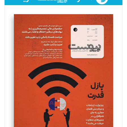
فائزه فتحی رستمی
تحریریه
سروش کرمیان
تحریریه
مینا پاکدل
تحریریه
یسنا امان‌پور
تحریریه
ملینا جعفری
تحریریه