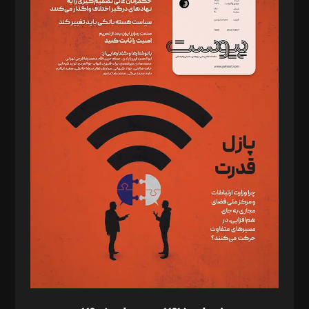
دبیر تحریریه: میثم قاسمی
د‌بیر ناداستان: سمانه سمیع
د‌بیر خدمت و تجارت: ابوالفضل رجبی
د‌بیر حقوق فناوری: حسام‌الدین ایپکچی
د‌بیر پیوست جهان: مینا پاکدل
د‌بیر تحریریه آنلاین: بابک نقاش
تحریریه‌: مجتبی محمود‌ی، آرش برهمند، یسنا امان‌پور، سروش کرمیان،
مصطفی مسجدی آرانی، ابوالفضل رجبی، زهرا فکرانه، فائزه فتحی
رستمی،مصطفی باستان
ویرایش: نگار استاد‌‌آقا
طراح یونیفرم: مجید توکلی
فیلمبرداری و عکاسی: امیر شفیعی، مانی لطفی زاده
گرافیک و صفحه‌آرایی: سید‌سبحان‌علی ثابت
مد‌یر توسعه تجاری: کامبیز برید‌
امور مالی: شاپور رهبری، محمد‌ کاظمی‌نیا
امور اد‌اری: راضیه محمود‌ی