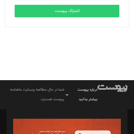
اشتراک پیوست
بابک نقاش
تحریریه
درباره پیوست
شما در حال مطالعه وبسایت ماهنامه
بیشتر بدانید
پیوست هستید.
صاحب امتیاز: موسسه پرسش (پویندگان راز ستاره شمال)
مدیر مسئول: محمدباقر اثنی‌عشری
سردبیر: مهرک محمودی