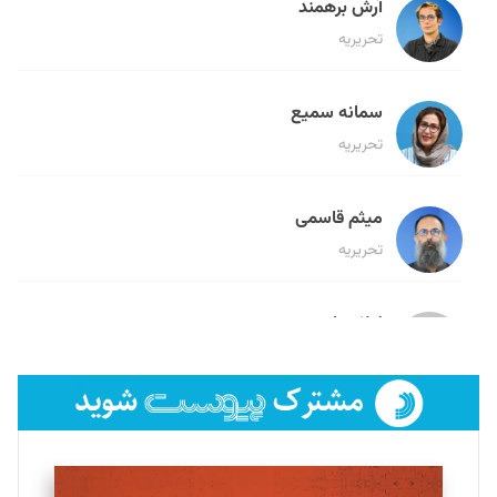
آرش برهمند
تحریریه
سمانه سمیع
تحریریه
میثم قاسمی
تحریریه
لیلا حنارود
تحریریه
فائزه فتحی رستمی
تحریریه