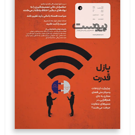
سروش کرمیان
تحریریه
مینا پاکدل
تحریریه
یسنا امان‌پور
تحریریه
ملینا جعفری
تحریریه
مصطفی مسجدی آرانی
تحریریه