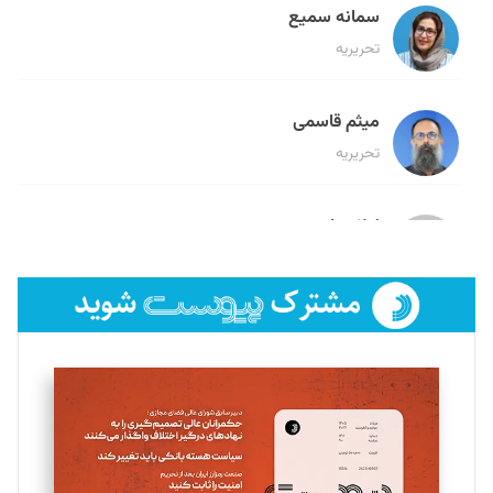
سمانه سمیع
تحریریه
میثم قاسمی
تحریریه
لیلا حنارود
تحریریه
فائزه فتحی رستمی
تحریریه
سروش کرمیان
تحریریه