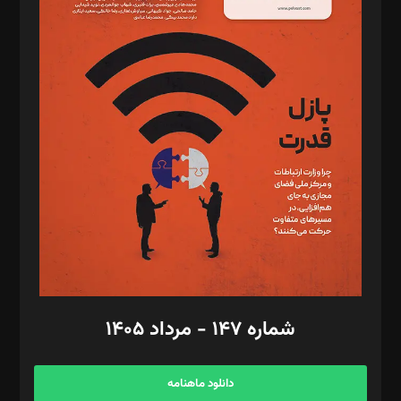
د‌بیر حقوق فناوری: حسام‌الدین ایپکچی
د‌بیر پیوست جهان: مینا پاکدل
د‌بیر تحریریه آنلاین: بابک نقاش
تحریریه‌: مجتبی محمود‌ی، آرش برهمند، یسنا امان‌پور، سروش کرمیان،
مصطفی مسجدی آرانی، ابوالفضل رجبی، زهرا فکرانه، فائزه فتحی
رستمی،مصطفی باستان
ویرایش: نگار استاد‌‌آقا
طراح یونیفرم: مجید توکلی
فیلمبرداری و عکاسی: امیر شفیعی، مانی لطفی زاده
گرافیک و صفحه‌آرایی: سید‌سبحان‌علی ثابت
مد‌یر توسعه تجاری: کامبیز برید‌
امور مالی: شاپور رهبری، محمد‌ کاظمی‌نیا
امور اد‌اری: راضیه محمود‌ی
شماره ۱۴۷ - مرداد ۱۴۰۵
مرکز تماس: ۰۲۱۴۲۸۲۴۰۰۰
آگهی و مشترکین: ۰۹۱۹۹۹۹۰۴۵۴
دانلود ماهنامه