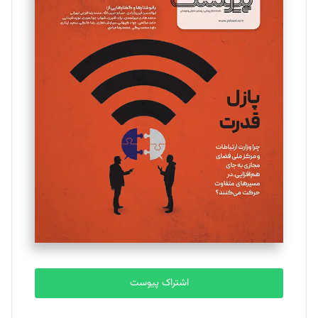
مینا پاکدل
تحریریه
یسنا امان‌پور
تحریریه
ملینا جعفری
تحریریه
مصطفی مسجدی آرانی
تحریریه
اشتراک پیوست
بابک نقاش