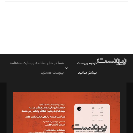
تحریریه
درباره پیوست
شما در حال مطالعه وبسایت ماهنامه
بیشتر بدانید
پیوست هستید.
صاحب امتیاز: موسسه پرسش (پویندگان راز ستاره شمال)
مدیر مسئول: محمدباقر اثنی‌عشری
سردبیر: مهرک محمودی
دبیر تحریریه: میثم قاسمی
د‌بیر ناداستان: سمانه سمیع
د‌بیر خدمت و تجارت: ابوالفضل رجبی